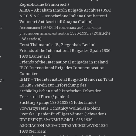
Républicaine (Frankreich)
ALBA – Abraham Lincoln Brigade Archives
(USA)
A.I.C.V.A.S. – Associazione Italiana Combattenti
Volontari Antifascisti di Spagna (Italien)
Ассоциация ПАМЯТИ советских добровольцев
a,
участников испанской войны 1936-1939гг (Russische
Föderation)
Ernst Thälmann" e. V., Ziegenhals-Berlin"
Friends of the International Brigades, Spain 1936-
1939 (Dänemark)
O
Friends of the International Brigades in Ireland
IBCC International Brigades Commemoration
Commitee
IBMT – The International Brigade Memorial Trust
ige
Lo Riu / Verein zur Erforschung des
archäologischen und historischen Erbes der
Terres de l'Ebro (Spanien)
Stichting Spanje 1936-1939 (NIederlande)
Stowarzyszenie Ochotnicy Wolności (Polen)
en
Svenska Spanienfrivilligas Vänner (Schweden)
UDRUŽENJE ŠPANSKI BORCI 1936-1939 -
ASOCIACION BRIGADISTAS YUGOSLAVOS 1936-
1939
(Serbien)