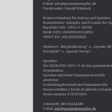
E-Mail: info@spanienkaempfer.de
Vorsitzender: Harald Wittstock
Kontoverbindung für Beitrag und Spenden:
Kontoinhaber: Kämpfer und Freunde der Sp
Republik 1936 - 1939 e.V. (KFSR)
IBAN: DE31 100500001653528911
SWIFT-BIC: BELADEBEXXX
Stichwort: „Mitgliedsbeitrag“ o. „Spende ¡N
PASARÁN!“ o. „Spende Verein“.
Spenden:
Der KFSR 1936-1939 e. V. ist eine gemeinnütz
Organisation.
Spenden sind beim Finanzamt steuerlich
absetzbar.
Freistellungsbescheid des Finanzamtes für
Körperschaften I, Berlin ist aktuell vorhand
Steuernummer 27/670/54593.
Zeitschrift: ¡NO PASARÁN!
E-Mail:
info@spanienkaempfer.de