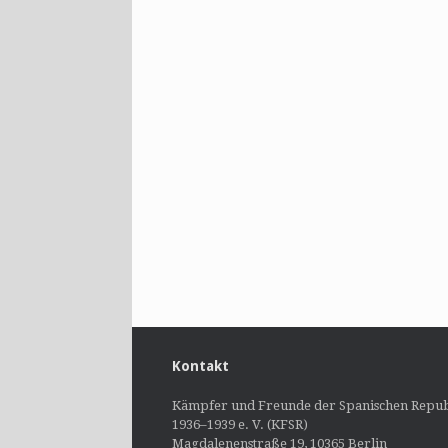
Kontakt
Kämpfer und Freunde der Spanischen Repub
1936–1939 e. V. (KFSR)
Magdalenenstraße 19, 10365 Berlin