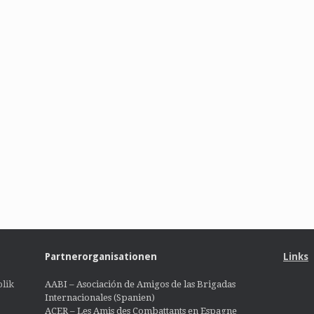
Partnerorganisationen
Links
lik
AABI – Asociación de Amigos de las Brigadas
Internacionales (Spanien)
ACER – Les Amis des Combattants en Espagne