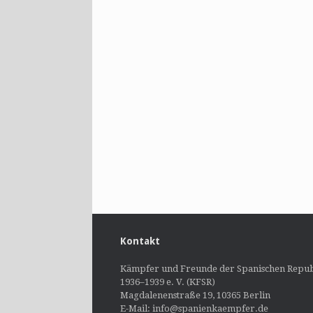
Kontakt
Kämpfer und Freunde der Spanischen Repub
1936–1939 e. V. (KFSR)
Magdalenenstraße 19, 10365 Berlin
E-Mail: info@spanienkaempfer.de