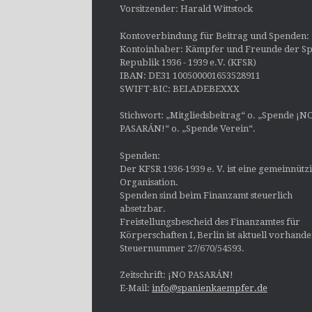
Vorsitzender: Harald Wittstock
Kontoverbindung für Beitrag und Spenden:
Kontoinhaber: Kämpfer und Freunde der Sp
Republik 1936 - 1939 e.V. (KFSR)
IBAN: DE31 100500001653528911
SWIFT-BIC: BELADEBEXXX
Stichwort: „Mitgliedsbeitrag“ o. „Spende ¡N
PASARÁN!“ o. „Spende Verein“.
Spenden:
Der KFSR 1936-1939 e. V. ist eine gemeinnütz
Organisation.
Spenden sind beim Finanzamt steuerlich
absetzbar.
Freistellungsbescheid des Finanzamtes für
Körperschaften I, Berlin ist aktuell vorhand
Steuernummer 27/670/54593.
Zeitschrift: ¡NO PASARÁN!
E-Mail:
info@spanienkaempfer.de