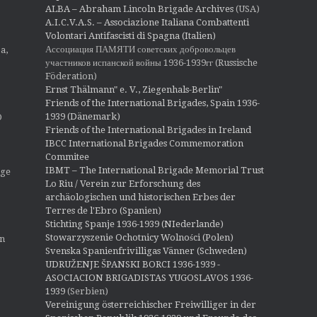
ALBA – Abraham Lincoln Brigade Archives
(USA)
A.I.C.V.A.S. – Associazione Italiana Combattenti
Volontari Antifascisti di Spagna (Italien)
Ассоциация ПАМЯТИ советских добровольцев
a,
участников испанской войны 1936-1939гг (Russische
Föderation)
Ernst Thälmann" e. V., Ziegenhals-Berlin"
Friends of the International Brigades, Spain 1936-
1939 (Dänemark)
O
Friends of the International Brigades in Ireland
IBCC International Brigades Commemoration
Commitee
IBMT – The International Brigade Memorial Trust
ige
Lo Riu / Verein zur Erforschung des
archäologischen und historischen Erbes der
Terres de l'Ebro (Spanien)
Stichting Spanje 1936-1939 (NIederlande)
Stowarzyszenie Ochotnicy Wolności (Polen)
en
Svenska Spanienfrivilligas Vänner (Schweden)
UDRUŽENJE ŠPANSKI BORCI 1936-1939 -
ASOCIACION BRIGADISTAS YUGOSLAVOS 1936-
1939
(Serbien)
Vereinigung österreichischer Freiwilliger in der