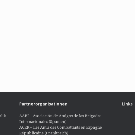
Partnerorganisationen
Links
lik
AABI – Asociación de Amigos de las Brigadas
Internacionales (Spanien)
ACER – Les Amis des Combattants en Espagne
Républicaine (Frankreich)