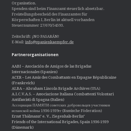
Organisation.
Spenden sind beim Finanzamt steuerlich absetzbar.
Freistellungsbescheid des Finanzamtes für
Körperschaften I, Berlin ist aktuell vorhanden
Steuernummer 27/670/54593.
Zeitschrift: ¡NO PASARÁN!
E-Mail:
info@spanienkaempfer.de
Partnerorganisationen
AABI – Asociación de Amigos de las Brigadas
Internacionales (Spanien)
ACER – Les Amis des Combattants en Espagne Républicaine
(Frankreich)
ALBA – Abraham Lincoln Brigade Archives
(USA)
A.I.C.V.A.S. – Associazione Italiana Combattenti Volontari
Antifascisti di Spagna (Italien)
Ассоциация ПАМЯТИ советских добровольцев участников
испанской войны 1936-1939гг (Russische Föderation)
Ernst Thälmann" e. V., Ziegenhals-Berlin"
Friends of the International Brigades, Spain 1936-1939
(Dänemark)