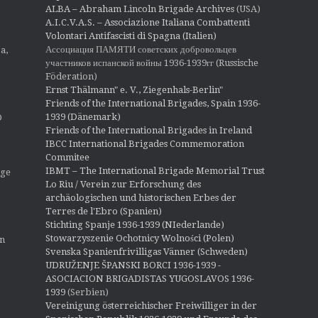
ALBA – Abraham Lincoln Brigade Archives
(USA)
A.I.C.V.A.S. – Associazione Italiana Combattenti
Volontari Antifascisti di Spagna (Italien)
Ассоциация ПАМЯТИ советских добровольцев
a,
участников испанской войны 1936-1939гг (Russische
Föderation)
Ernst Thälmann" e. V., Ziegenhals-Berlin"
Friends of the International Brigades, Spain 1936-
1939 (Dänemark)
O
Friends of the International Brigades in Ireland
IBCC International Brigades Commemoration
Commitee
IBMT – The International Brigade Memorial Trust
ige
Lo Riu / Verein zur Erforschung des
archäologischen und historischen Erbes der
Terres de l'Ebro (Spanien)
Stichting Spanje 1936-1939 (NIederlande)
Stowarzyszenie Ochotnicy Wolności (Polen)
en
Svenska Spanienfrivilligas Vänner (Schweden)
UDRUŽENJE ŠPANSKI BORCI 1936-1939 -
ASOCIACION BRIGADISTAS YUGOSLAVOS 1936-
1939
(Serbien)
Vereinigung österreichischer Freiwilliger in der