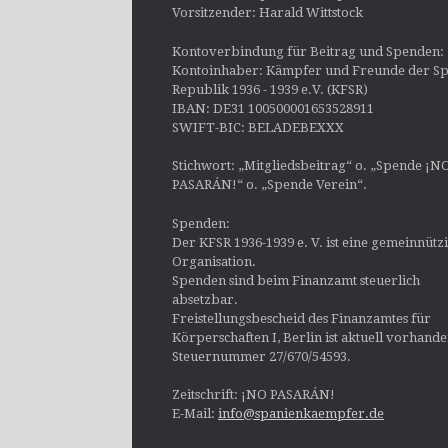
Vorsitzender: Harald Wittstock
Kontoverbindung für Beitrag und Spenden:
Kontoinhaber: Kämpfer und Freunde der Sp
Republik 1936 - 1939 e.V. (KFSR)
IBAN: DE31 100500001653528911
SWIFT-BIC: BELADEBEXXX
Stichwort: „Mitgliedsbeitrag“ o. „Spende ¡N
PASARÁN!“ o. „Spende Verein“.
Spenden:
Der KFSR 1936-1939 e. V. ist eine gemeinnütz
Organisation.
Spenden sind beim Finanzamt steuerlich
absetzbar.
Freistellungsbescheid des Finanzamtes für
Körperschaften I, Berlin ist aktuell vorhand
Steuernummer 27/670/54593.
Zeitschrift: ¡NO PASARÁN!
E-Mail:
info@spanienkaempfer.de