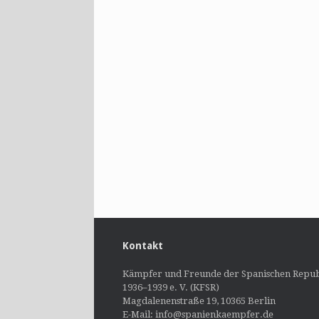
Kontakt
Kämpfer und Freunde der Spanischen Repub
1936–1939 e. V. (KFSR)
Magdalenenstraße 19, 10365 Berlin
E-Mail: info@spanienkaempfer.de