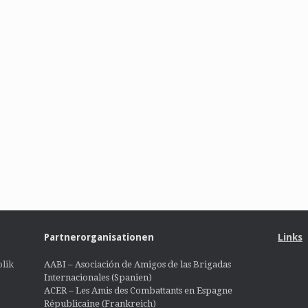
Partnerorganisationen
Links
lik
AABI – Asociación de Amigos de las Brigadas
Internacionales (Spanien)
ACER – Les Amis des Combattants en Espagne
Républicaine (Frankreich)