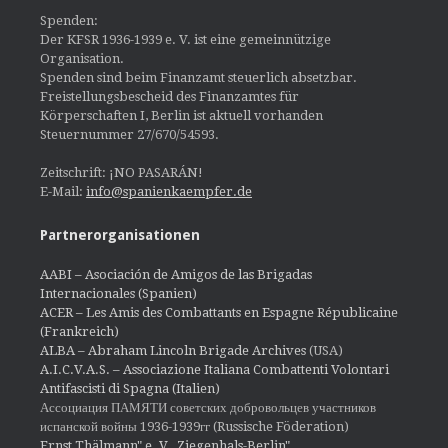
Spenden:
Der KFSR 1936-1939 e. V. ist eine gemeinnützige
Organisation.
Spenden sind beim Finanzamt steuerlich absetzbar.
Freistellungsbescheid des Finanzamtes für
Körperschaften I, Berlin ist aktuell vorhanden
Steuernummer 27/670/54593.
Zeitschrift: ¡NO PASARÁN!
E-Mail:
info@spanienkaempfer.de
Partnerorganisationen
AABI – Asociación de Amigos de las Brigadas
Internacionales (Spanien)
ACER – Les Amis des Combattants en Espagne Républicaine
(Frankreich)
ALBA – Abraham Lincoln Brigade Archives
(USA)
A.I.C.V.A.S. – Associazione Italiana Combattenti Volontari
Antifascisti di Spagna (Italien)
Ассоциация ПАМЯТИ советских добровольцев участников
испанской войны 1936-1939гг (Russische Föderation)
Ernst Thälmann" e. V., Ziegenhals-Berlin"