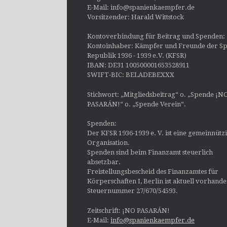
E-Mail: info@spanienkaempfer.de
Vorsitzender: Harald Wittstock
Kontoverbindung für Beitrag und Spenden:
Kontoinhaber: Kämpfer und Freunde der Sp
Republik 1936 - 1939 e.V. (KFSR)
IBAN: DE31 100500001653528911
SWIFT-BIC: BELADEBEXXX
Stichwort: „Mitgliedsbeitrag“ o. „Spende ¡N
PASARÁN!“ o. „Spende Verein“.
Spenden:
Der KFSR 1936-1939 e. V. ist eine gemeinnütz
Organisation.
Spenden sind beim Finanzamt steuerlich
absetzbar.
Freistellungsbescheid des Finanzamtes für
Körperschaften I, Berlin ist aktuell vorhand
Steuernummer 27/670/54593.
Zeitschrift: ¡NO PASARÁN!
E-Mail:
info@spanienkaempfer.de