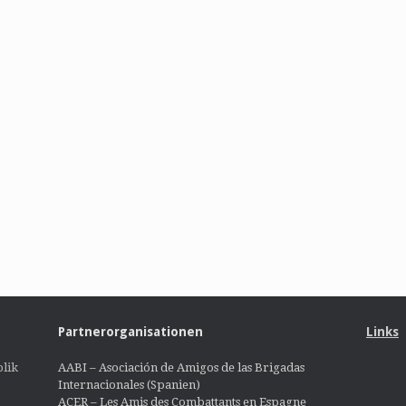
Partnerorganisationen
Links
lik
AABI – Asociación de Amigos de las Brigadas
Internacionales (Spanien)
ACER – Les Amis des Combattants en Espagne