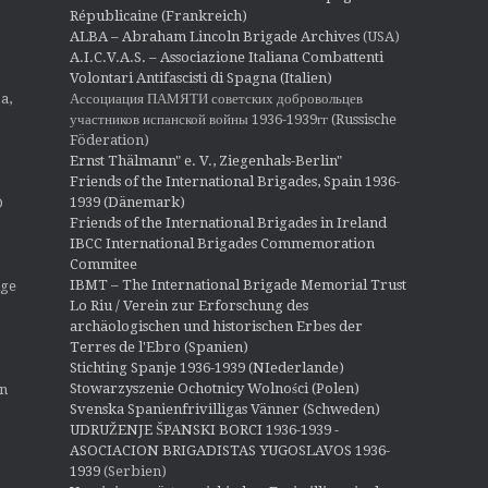
Républicaine (Frankreich)
ALBA – Abraham Lincoln Brigade Archives
(USA)
A.I.C.V.A.S. – Associazione Italiana Combattenti
Volontari Antifascisti di Spagna (Italien)
Ассоциация ПАМЯТИ советских добровольцев
a,
участников испанской войны 1936-1939гг (Russische
Föderation)
Ernst Thälmann" e. V., Ziegenhals-Berlin"
Friends of the International Brigades, Spain 1936-
1939 (Dänemark)
O
Friends of the International Brigades in Ireland
IBCC International Brigades Commemoration
Commitee
IBMT – The International Brigade Memorial Trust
ige
Lo Riu / Verein zur Erforschung des
archäologischen und historischen Erbes der
Terres de l'Ebro (Spanien)
Stichting Spanje 1936-1939 (NIederlande)
Stowarzyszenie Ochotnicy Wolności (Polen)
en
Svenska Spanienfrivilligas Vänner (Schweden)
UDRUŽENJE ŠPANSKI BORCI 1936-1939 -
ASOCIACION BRIGADISTAS YUGOSLAVOS 1936-
1939
(Serbien)