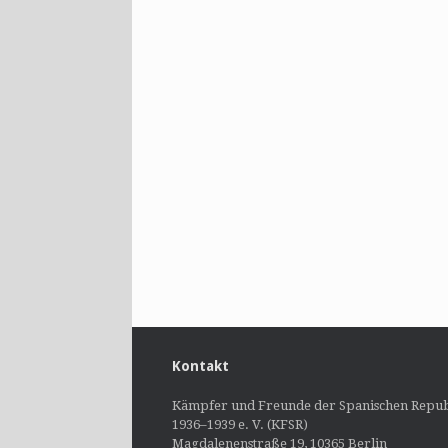
Kontakt
Kämpfer und Freunde der Spanischen Repub
1936–1939 e. V. (KFSR)
Magdalenenstraße 19, 10365 Berlin