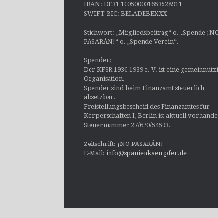
IBAN: DE31 100500001653528911
SWIFT-BIC: BELADEBEXXX
Stichwort: „Mitgliedsbeitrag“ o. „Spende ¡N
PASARÁN!“ o. „Spende Verein“.
Spenden:
Der KFSR 1936-1939 e. V. ist eine gemeinnütz
Organisation.
Spenden sind beim Finanzamt steuerlich
absetzbar.
Freistellungsbescheid des Finanzamtes für
Körperschaften I, Berlin ist aktuell vorhand
Steuernummer 27/670/54593.
Zeitschrift: ¡NO PASARÁN!
E-Mail:
info@spanienkaempfer.de