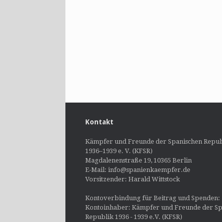
Kontakt
Kämpfer und Freunde der Spanischen Repub
1936–1939 e. V. (KFSR)
Magdalenenstraße 19, 10365 Berlin
E-Mail: info@spanienkaempfer.de
Vorsitzender: Harald Wittstock
Kontoverbindung für Beitrag und Spenden:
Kontoinhaber: Kämpfer und Freunde der Sp
Republik 1936 - 1939 e.V. (KFSR)