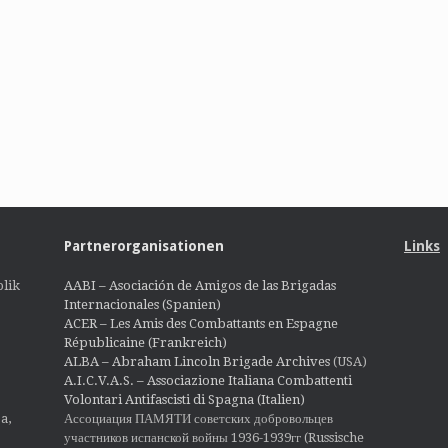
Partnerorganisationen
Links
lik
AABI – Asociación de Amigos de las Brigadas
Internacionales (Spanien)
ACER – Les Amis des Combattants en Espagne
Républicaine (Frankreich)
ALBA – Abraham Lincoln Brigade Archives
(USA)
A.I.C.V.A.S. – Associazione Italiana Combattenti
Volontari Antifascisti di Spagna (Italien)
Ассоциация ПАМЯТИ советских добровольцев
a,
участников испанской войны 1936-1939гг (Russische