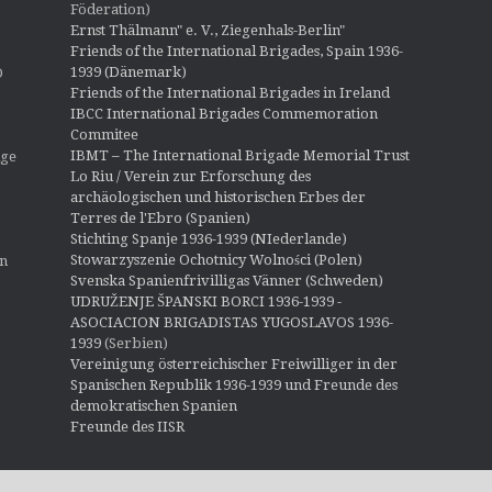
Föderation)
Ernst Thälmann" e. V., Ziegenhals-Berlin"
Friends of the International Brigades, Spain 1936-
1939 (Dänemark)
O
Friends of the International Brigades in Ireland
IBCC International Brigades Commemoration
Commitee
IBMT – The International Brigade Memorial Trust
ige
Lo Riu / Verein zur Erforschung des
archäologischen und historischen Erbes der
Terres de l'Ebro (Spanien)
Stichting Spanje 1936-1939 (NIederlande)
Stowarzyszenie Ochotnicy Wolności (Polen)
en
Svenska Spanienfrivilligas Vänner (Schweden)
UDRUŽENJE ŠPANSKI BORCI 1936-1939 -
ASOCIACION BRIGADISTAS YUGOSLAVOS 1936-
1939
(Serbien)
Vereinigung österreichischer Freiwilliger in der
Spanischen Republik 1936-1939 und Freunde des
demokratischen Spanien
Freunde des IISR