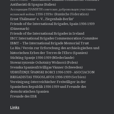
Antifascisti di Spagna (Italien)
Ассоциация ПАМЯТИ советских добровольцев участников
испанской войны 1936-1939гг (Russische Föderation)
Ernst Thälmann" e. V., Ziegenhals-Berlin"
Friends of the International Brigades, Spain 1936-1939
(Dänemark)
Friends of the International Brigades in Ireland
IBCC International Brigades Commemoration Commitee
IBMT – The International Brigade Memorial Trust
Lo Riu / Verein zur Erforschung des archäologischen und
historischen Erbes der Terres de l'Ebro (Spanien)
Stichting Spanje 1936-1939 (NIederlande)
Stowarzyszenie Ochotnicy Wolności (Polen)
Svenska Spanienfrivilligas Vänner (Schweden)
UDRUŽENJE ŠPANSKI BORCI 1936-1939 - ASOCIACION
BRIGADISTAS YUGOSLAVOS 1936-1939
(Serbien)
Vereinigung österreichischer Freiwilliger in der
Spanischen Republik 1936-1939 und Freunde des
demokratischen Spanien
Freunde des IISR
Links