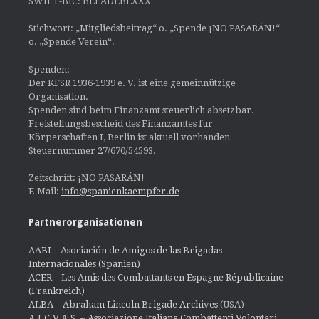
SWIFT-BIC: BELADEBEXXX
Stichwort: „Mitgliedsbeitrag“ o. „Spende ¡NO PASARÁN!“
o. „Spende Verein“.
Spenden:
Der KFSR 1936-1939 e. V. ist eine gemeinnützige
Organisation.
Spenden sind beim Finanzamt steuerlich absetzbar.
Freistellungsbescheid des Finanzamtes für
Körperschaften I, Berlin ist aktuell vorhanden
Steuernummer 27/670/54593.
Zeitschrift: ¡NO PASARÁN!
E-Mail:
info@spanienkaempfer.de
Partnerorganisationen
AABI – Asociación de Amigos de las Brigadas
Internacionales (Spanien)
ACER – Les Amis des Combattants en Espagne Républicaine
(Frankreich)
ALBA – Abraham Lincoln Brigade Archives
(USA)
A.I.C.V.A.S. – Associazione Italiana Combattenti Volontari