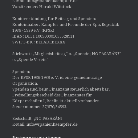
E-Mail: info@spanienkaempfer.de
Vorsitzender: Harald Wittstock
Kontoverbindung für Beitrag und Spenden:
Kontoinhaber: Kämpfer und Freunde der Spa, Republik
1936 - 1939 e.V. (KFSR)
IBAN: DE31 100500001653528911
SWIFT-BIC: BELADEBEXXX
Stichwort: „Mitgliedsbeitrag“ o. „Spende ¡NO PASARÁN!“
o. „Spende Verein“.
Spenden:
Der KFSR 1936-1939 e. V. ist eine gemeinnützige
Organisation.
Spenden sind beim Finanzamt steuerlich absetzbar.
Freistellungsbescheid des Finanzamtes für
Körperschaften I, Berlin ist aktuell vorhanden
Steuernummer 27/670/54593.
Zeitschrift: ¡NO PASARÁN!
E-Mail:
info@spanienkaempfer.de
Partnerorganisationen