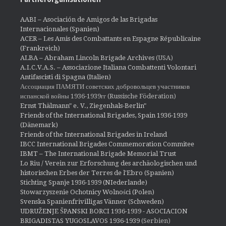
AABI – Asociación de Amigos de las Brigadas
Internacionales (Spanien)
ACER – Les Amis des Combattants en Espagne Républicaine
(Frankreich)
ALBA – Abraham Lincoln Brigade Archives
(USA)
A.I.C.V.A.S. – Associazione Italiana Combattenti Volontari
Antifascisti di Spagna (Italien)
Ассоциация ПАМЯТИ советских добровольцев участников
испанской войны 1936-1939гг (Russische Föderation)
Ernst Thälmann" e. V., Ziegenhals-Berlin"
Friends of the International Brigades, Spain 1936-1939
(Dänemark)
Friends of the International Brigades in Ireland
IBCC International Brigades Commemoration Commitee
IBMT – The International Brigade Memorial Trust
Lo Riu / Verein zur Erforschung des archäologischen und
historischen Erbes der Terres de l'Ebro (Spanien)
Stichting Spanje 1936-1939 (NIederlande)
Stowarzyszenie Ochotnicy Wolności (Polen)
Svenska Spanienfrivilligas Vänner (Schweden)
UDRUŽENJE ŠPANSKI BORCI 1936-1939 - ASOCIACION
BRIGADISTAS YUGOSLAVOS 1936-1939
(Serbien)