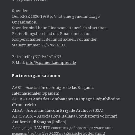
Spenden:
Der KFSR 1936-1939 e. V. ist eine gemeinnützige
Organisation.
Spenden sind beim Finanzamt steuerlich absetzbar.
Freistellungsbescheid des Finanzamtes für
Körperschaften I, Berlin ist aktuell vorhanden
Steuernummer 27/670/54593.
Zeitschrift: ¡NO PASARÁN!
E-Mail:
info@spanienkaempfer.de
Partnerorganisationen
AABI – Asociación de Amigos de las Brigadas
Internacionales (Spanien)
ACER – Les Amis des Combattants en Espagne Républicaine
(Frankreich)
ALBA – Abraham Lincoln Brigade Archives
(USA)
A.I.C.V.A.S. – Associazione Italiana Combattenti Volontari
Antifascisti di Spagna (Italien)
Ассоциация ПАМЯТИ советских добровольцев участников
испанской войны 1936-1939гг (Russische Föderation)