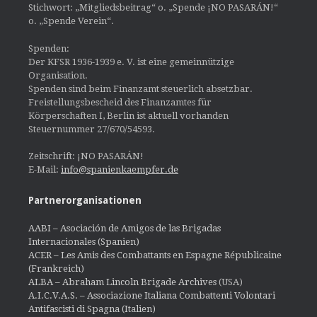
Stichwort: „Mitgliedsbeitrag“ o. „Spende ¡NO PASARÁN!“
o. „Spende Verein“.
Spenden:
Der KFSR 1936-1939 e. V. ist eine gemeinnützige
Organisation.
Spenden sind beim Finanzamt steuerlich absetzbar.
Freistellungsbescheid des Finanzamtes für
Körperschaften I, Berlin ist aktuell vorhanden
Steuernummer 27/670/54593.
Zeitschrift: ¡NO PASARÁN!
E-Mail:
info@spanienkaempfer.de
Partnerorganisationen
AABI – Asociación de Amigos de las Brigadas
Internacionales (Spanien)
ACER – Les Amis des Combattants en Espagne Républicaine
(Frankreich)
ALBA – Abraham Lincoln Brigade Archives
(USA)
A.I.C.V.A.S. – Associazione Italiana Combattenti Volontari
Antifascisti di Spagna (Italien)