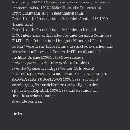
Ассоциация ПАМЯТИ советских добровольцев участников
испанской войны 1936-1939гг (Russische Föderation)
Ernst Thälmann" e. V., Ziegenhals-Berlin"
Friends of the International Brigades, Spain 1936-1939
(Dänemark)
Friends of the International Brigades in Ireland
IBCC International Brigades Commemoration Commitee
IBMT – The International Brigade Memorial Trust
Lo Riu / Verein zur Erforschung des archäologischen und
historischen Erbes der Terres de l'Ebro (Spanien)
Stichting Spanje 1936-1939 (NIederlande)
Stowarzyszenie Ochotnicy Wolności (Polen)
Svenska Spanienfrivilligas Vänner (Schweden)
UDRUŽENJE ŠPANSKI BORCI 1936-1939 - ASOCIACION
BRIGADISTAS YUGOSLAVOS 1936-1939
(Serbien)
Vereinigung österreichischer Freiwilliger in der
Spanischen Republik 1936-1939 und Freunde des
demokratischen Spanien
Freunde des IISR
Links