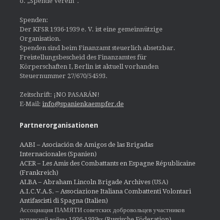
o. „Spende Verein“.
Spenden:
Der KFSR 1936-1939 e. V. ist eine gemeinnützige
Organisation.
Spenden sind beim Finanzamt steuerlich absetzbar.
Freistellungsbescheid des Finanzamtes für
Körperschaften I, Berlin ist aktuell vorhanden
Steuernummer 27/670/54593.
Zeitschrift: ¡NO PASARÁN!
E-Mail:
info@spanienkaempfer.de
Partnerorganisationen
AABI – Asociación de Amigos de las Brigadas
Internacionales (Spanien)
ACER – Les Amis des Combattants en Espagne Républicaine
(Frankreich)
ALBA – Abraham Lincoln Brigade Archives
(USA)
A.I.C.V.A.S. – Associazione Italiana Combattenti Volontari
Antifascisti di Spagna (Italien)
Ассоциация ПАМЯТИ советских добровольцев участников
испанской войны 1936-1939гг (Russische Föderation)