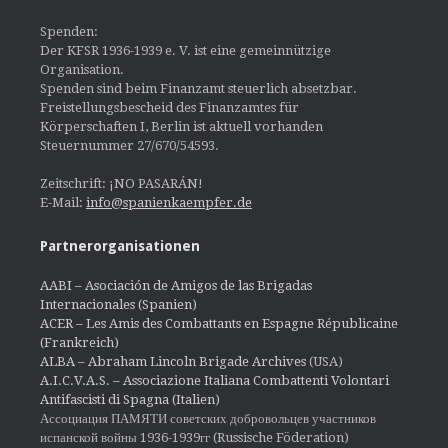
Spenden:
Der KFSR 1936-1939 e. V. ist eine gemeinnützige
Organisation.
Spenden sind beim Finanzamt steuerlich absetzbar.
Freistellungsbescheid des Finanzamtes für
Körperschaften I, Berlin ist aktuell vorhanden
Steuernummer 27/670/54593.
Zeitschrift: ¡NO PASARÁN!
E-Mail:
info@spanienkaempfer.de
Partnerorganisationen
AABI – Asociación de Amigos de las Brigadas
Internacionales (Spanien)
ACER – Les Amis des Combattants en Espagne Républicaine
(Frankreich)
ALBA – Abraham Lincoln Brigade Archives
(USA)
A.I.C.V.A.S. – Associazione Italiana Combattenti Volontari
Antifascisti di Spagna (Italien)
Ассоциация ПАМЯТИ советских добровольцев участников
испанской войны 1936-1939гг (Russische Föderation)