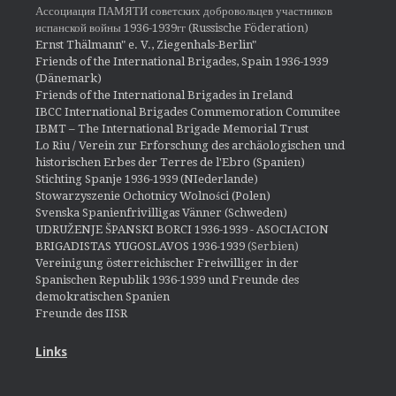
Ассоциация ПАМЯТИ советских добровольцев участников
испанской войны 1936-1939гг (Russische Föderation)
Ernst Thälmann" e. V., Ziegenhals-Berlin"
Friends of the International Brigades, Spain 1936-1939
(Dänemark)
Friends of the International Brigades in Ireland
IBCC International Brigades Commemoration Commitee
IBMT – The International Brigade Memorial Trust
Lo Riu / Verein zur Erforschung des archäologischen und
historischen Erbes der Terres de l'Ebro (Spanien)
Stichting Spanje 1936-1939 (NIederlande)
Stowarzyszenie Ochotnicy Wolności (Polen)
Svenska Spanienfrivilligas Vänner (Schweden)
UDRUŽENJE ŠPANSKI BORCI 1936-1939 - ASOCIACION
BRIGADISTAS YUGOSLAVOS 1936-1939
(Serbien)
Vereinigung österreichischer Freiwilliger in der
Spanischen Republik 1936-1939 und Freunde des
demokratischen Spanien
Freunde des IISR
Links