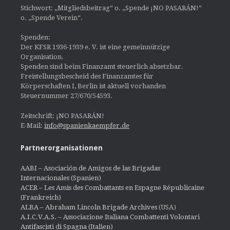
Stichwort: „Mitgliedsbeitrag“ o. „Spende ¡NO PASARÁN!“
o. „Spende Verein“.
Spenden:
Der KFSR 1936-1939 e. V. ist eine gemeinnützige
Organisation.
Spenden sind beim Finanzamt steuerlich absetzbar.
Freistellungsbescheid des Finanzamtes für
Körperschaften I, Berlin ist aktuell vorhanden
Steuernummer 27/670/54593.
Zeitschrift: ¡NO PASARÁN!
E-Mail:
info@spanienkaempfer.de
Partnerorganisationen
AABI – Asociación de Amigos de las Brigadas
Internacionales (Spanien)
ACER – Les Amis des Combattants en Espagne Républicaine
(Frankreich)
ALBA – Abraham Lincoln Brigade Archives
(USA)
A.I.C.V.A.S. – Associazione Italiana Combattenti Volontari
Antifascisti di Spagna (Italien)