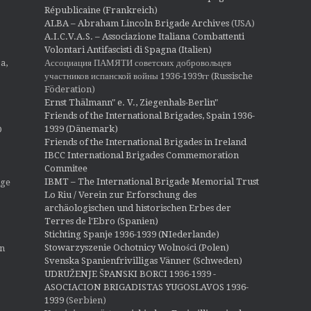
Républicaine (Frankreich)
ALBA – Abraham Lincoln Brigade Archives
(USA)
A.I.C.V.A.S. – Associazione Italiana Combattenti
Volontari Antifascisti di Spagna (Italien)
Ассоциация ПАМЯТИ советских добровольцев
a,
участников испанской войны 1936-1939гг (Russische
Föderation)
Ernst Thälmann" e. V., Ziegenhals-Berlin"
Friends of the International Brigades, Spain 1936-
1939 (Dänemark)
O
Friends of the International Brigades in Ireland
IBCC International Brigades Commemoration
Commitee
IBMT – The International Brigade Memorial Trust
ige
Lo Riu / Verein zur Erforschung des
archäologischen und historischen Erbes der
Terres de l'Ebro (Spanien)
Stichting Spanje 1936-1939 (NIederlande)
Stowarzyszenie Ochotnicy Wolności (Polen)
en
Svenska Spanienfrivilligas Vänner (Schweden)
UDRUŽENJE ŠPANSKI BORCI 1936-1939 -
ASOCIACION BRIGADISTAS YUGOSLAVOS 1936-
1939
(Serbien)