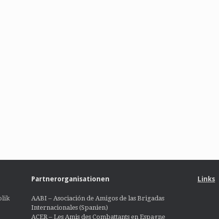
Partnerorganisationen
Links
lik
AABI – Asociación de Amigos de las Brigadas
Internacionales (Spanien)
ACER – Les Amis des Combattants en Espagne