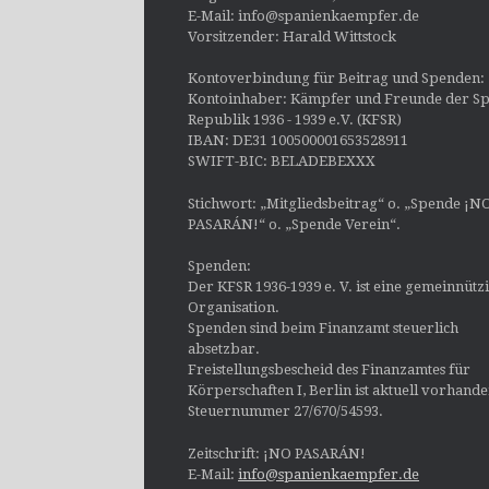
E-Mail: info@spanienkaempfer.de
Vorsitzender: Harald Wittstock
Kontoverbindung für Beitrag und Spenden:
Kontoinhaber: Kämpfer und Freunde der Sp
Republik 1936 - 1939 e.V. (KFSR)
IBAN: DE31 100500001653528911
SWIFT-BIC: BELADEBEXXX
Stichwort: „Mitgliedsbeitrag“ o. „Spende ¡N
PASARÁN!“ o. „Spende Verein“.
Spenden:
Der KFSR 1936-1939 e. V. ist eine gemeinnütz
Organisation.
Spenden sind beim Finanzamt steuerlich
absetzbar.
Freistellungsbescheid des Finanzamtes für
Körperschaften I, Berlin ist aktuell vorhand
Steuernummer 27/670/54593.
Zeitschrift: ¡NO PASARÁN!
E-Mail:
info@spanienkaempfer.de