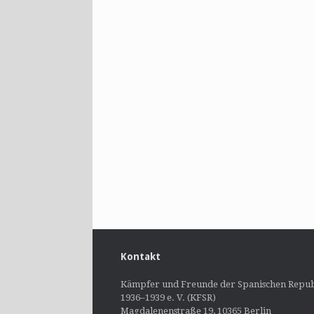
Kontakt
Kämpfer und Freunde der Spanischen Repub
1936–1939 e. V. (KFSR)
Magdalenenstraße 19, 10365 Berlin