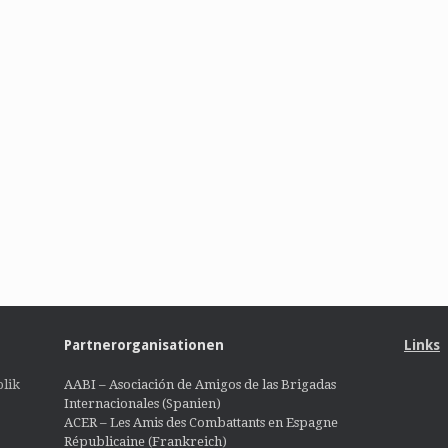
Partnerorganisationen
Links
lik
AABI – Asociación de Amigos de las Brigadas
Internacionales (Spanien)
ACER – Les Amis des Combattants en Espagne
Républicaine (Frankreich)