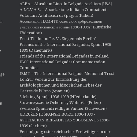
ALBA – Abraham Lincoln Brigade Archives
(USA)
A.I.C.V.A.S. – Associazione Italiana Combattenti
Volontari Antifascisti di Spagna (Italien)
Ассоциация ПАМЯТИ советских добровольцев
a,
участников испанской войны 1936-1939гг (Russische
Föderation)
Ernst Thälmann" e. V., Ziegenhals-Berlin"
Friends of the International Brigades, Spain 1936-
1939 (Dänemark)
O
Friends of the International Brigades in Ireland
IBCC International Brigades Commemoration
Commitee
IBMT – The International Brigade Memorial Trust
ige
Lo Riu / Verein zur Erforschung des
archäologischen und historischen Erbes der
Terres de l'Ebro (Spanien)
Stichting Spanje 1936-1939 (NIederlande)
Stowarzyszenie Ochotnicy Wolności (Polen)
en
Svenska Spanienfrivilligas Vänner (Schweden)
UDRUŽENJE ŠPANSKI BORCI 1936-1939 -
ASOCIACION BRIGADISTAS YUGOSLAVOS 1936-
1939
(Serbien)
Vereinigung österreichischer Freiwilliger in der