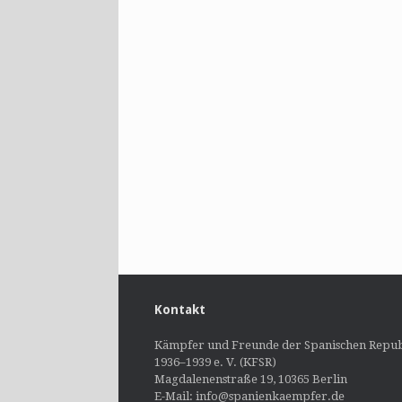
Kontakt
Kämpfer und Freunde der Spanischen Repub
1936–1939 e. V. (KFSR)
Magdalenenstraße 19, 10365 Berlin
E-Mail: info@spanienkaempfer.de