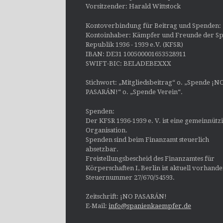
Vorsitzender: Harald Wittstock
Kontoverbindung für Beitrag und Spenden:
Kontoinhaber: Kämpfer und Freunde der Sp
Republik 1936 - 1939 e.V. (KFSR)
IBAN: DE31 100500001653528911
SWIFT-BIC: BELADEBEXXX
Stichwort: „Mitgliedsbeitrag“ o. „Spende ¡N
PASARÁN!“ o. „Spende Verein“.
Spenden:
Der KFSR 1936-1939 e. V. ist eine gemeinnütz
Organisation.
Spenden sind beim Finanzamt steuerlich
absetzbar.
Freistellungsbescheid des Finanzamtes für
Körperschaften I, Berlin ist aktuell vorhand
Steuernummer 27/670/54593.
Zeitschrift: ¡NO PASARÁN!
E-Mail:
info@spanienkaempfer.de