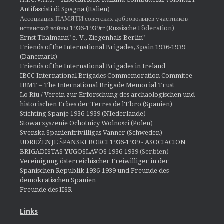
Antifascisti di Spagna (Italien)
Ассоциация ПАМЯТИ советских добровольцев участников
испанской войны 1936-1939гг (Russische Föderation)
Ernst Thälmann" e. V., Ziegenhals-Berlin"
Friends of the International Brigades, Spain 1936-1939
(Dänemark)
Friends of the International Brigades in Ireland
IBCC International Brigades Commemoration Commitee
IBMT – The International Brigade Memorial Trust
Lo Riu / Verein zur Erforschung des archäologischen und
historischen Erbes der Terres de l'Ebro (Spanien)
Stichting Spanje 1936-1939 (NIederlande)
Stowarzyszenie Ochotnicy Wolności (Polen)
Svenska Spanienfrivilligas Vänner (Schweden)
UDRUŽENJE ŠPANSKI BORCI 1936-1939 - ASOCIACION
BRIGADISTAS YUGOSLAVOS 1936-1939
(Serbien)
Vereinigung österreichischer Freiwilliger in der
Spanischen Republik 1936-1939 und Freunde des
demokratischen Spanien
Freunde des IISR
Links