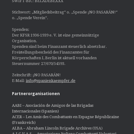
SWIFT-BIC: BELADEBEXXX
Stichwort: „Mitgliedsbeitrag“ o. „Spende ¡NO PASARÁN!“
o. „Spende Verein“.
Spenden:
Der KFSR 1936-1939 e. V. ist eine gemeinnützige
Organisation.
Spenden sind beim Finanzamt steuerlich absetzbar.
Freistellungsbescheid des Finanzamtes für
Körperschaften I, Berlin ist aktuell vorhanden
Steuernummer 27/670/54593.
Zeitschrift: ¡NO PASARÁN!
E-Mail:
info@spanienkaempfer.de
Partnerorganisationen
AABI – Asociación de Amigos de las Brigadas
Internacionales (Spanien)
ACER – Les Amis des Combattants en Espagne Républicaine
(Frankreich)
ALBA – Abraham Lincoln Brigade Archives
(USA)
A.I.C.V.A.S. – Associazione Italiana Combattenti Volontari