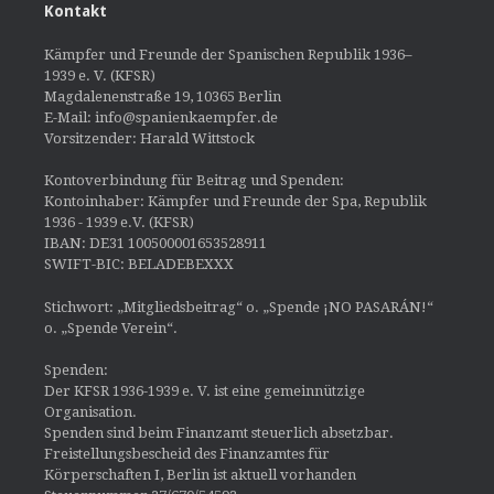
Kontakt
Kämpfer und Freunde der Spanischen Republik 1936–
1939 e. V. (KFSR)
Magdalenenstraße 19, 10365 Berlin
E-Mail: info@spanienkaempfer.de
Vorsitzender: Harald Wittstock
Kontoverbindung für Beitrag und Spenden:
Kontoinhaber: Kämpfer und Freunde der Spa, Republik
1936 - 1939 e.V. (KFSR)
IBAN: DE31 100500001653528911
SWIFT-BIC: BELADEBEXXX
Stichwort: „Mitgliedsbeitrag“ o. „Spende ¡NO PASARÁN!“
o. „Spende Verein“.
Spenden:
Der KFSR 1936-1939 e. V. ist eine gemeinnützige
Organisation.
Spenden sind beim Finanzamt steuerlich absetzbar.
Freistellungsbescheid des Finanzamtes für
Körperschaften I, Berlin ist aktuell vorhanden