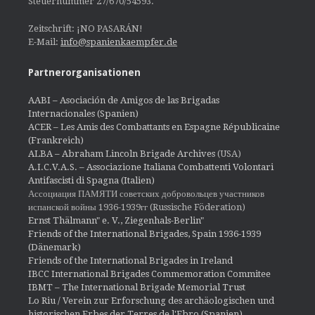
Steuernummer 27/670/54593.
Zeitschrift: ¡NO PASARÁN!
E-Mail:
info@spanienkaempfer.de
Partnerorganisationen
AABI – Asociación de Amigos de las Brigadas
Internacionales (Spanien)
ACER – Les Amis des Combattants en Espagne Républicaine
(Frankreich)
ALBA – Abraham Lincoln Brigade Archives
(USA)
A.I.C.V.A.S. – Associazione Italiana Combattenti Volontari
Antifascisti di Spagna (Italien)
Ассоциация ПАМЯТИ советских добровольцев участников
испанской войны 1936-1939гг (Russische Föderation)
Ernst Thälmann" e. V., Ziegenhals-Berlin"
Friends of the International Brigades, Spain 1936-1939
(Dänemark)
Friends of the International Brigades in Ireland
IBCC International Brigades Commemoration Commitee
IBMT – The International Brigade Memorial Trust
Lo Riu / Verein zur Erforschung des archäologischen und
historischen Erbes der Terres de l'Ebro (Spanien)