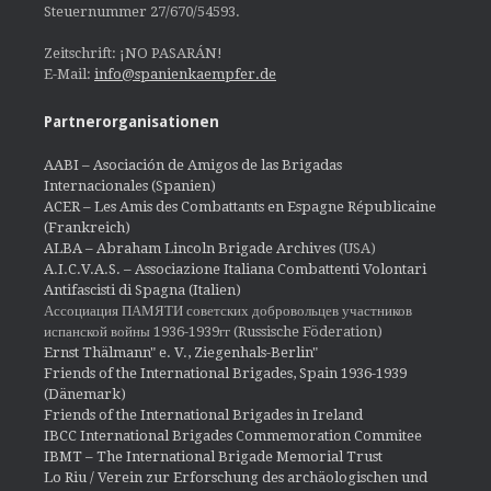
Steuernummer 27/670/54593.
Zeitschrift: ¡NO PASARÁN!
E-Mail:
info@spanienkaempfer.de
Partnerorganisationen
AABI – Asociación de Amigos de las Brigadas
Internacionales (Spanien)
ACER – Les Amis des Combattants en Espagne Républicaine
(Frankreich)
ALBA – Abraham Lincoln Brigade Archives
(USA)
A.I.C.V.A.S. – Associazione Italiana Combattenti Volontari
Antifascisti di Spagna (Italien)
Ассоциация ПАМЯТИ советских добровольцев участников
испанской войны 1936-1939гг (Russische Föderation)
Ernst Thälmann" e. V., Ziegenhals-Berlin"
Friends of the International Brigades, Spain 1936-1939
(Dänemark)
Friends of the International Brigades in Ireland
IBCC International Brigades Commemoration Commitee
IBMT – The International Brigade Memorial Trust
Lo Riu / Verein zur Erforschung des archäologischen und