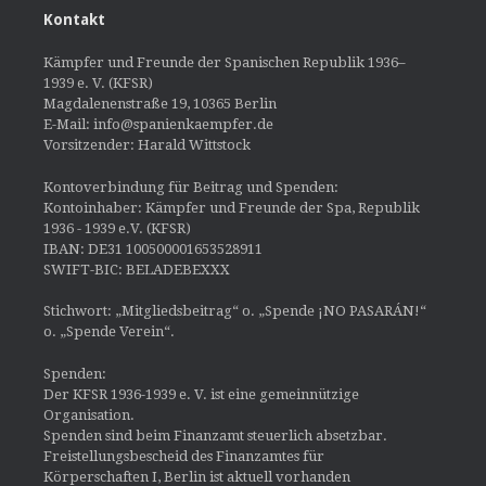
Kontakt
Kämpfer und Freunde der Spanischen Republik 1936–
1939 e. V. (KFSR)
Magdalenenstraße 19, 10365 Berlin
E-Mail: info@spanienkaempfer.de
Vorsitzender: Harald Wittstock
Kontoverbindung für Beitrag und Spenden:
Kontoinhaber: Kämpfer und Freunde der Spa, Republik
1936 - 1939 e.V. (KFSR)
IBAN: DE31 100500001653528911
SWIFT-BIC: BELADEBEXXX
Stichwort: „Mitgliedsbeitrag“ o. „Spende ¡NO PASARÁN!“
o. „Spende Verein“.
Spenden:
Der KFSR 1936-1939 e. V. ist eine gemeinnützige
Organisation.
Spenden sind beim Finanzamt steuerlich absetzbar.
Freistellungsbescheid des Finanzamtes für
Körperschaften I, Berlin ist aktuell vorhanden