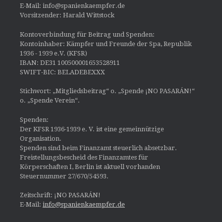
E-Mail: info@spanienkaempfer.de
Vorsitzender: Harald Wittstock
Kontoverbindung für Beitrag und Spenden:
Kontoinhaber: Kämpfer und Freunde der Spa, Republik
1936 - 1939 e.V. (KFSR)
IBAN: DE31 100500001653528911
SWIFT-BIC: BELADEBEXXX
Stichwort: „Mitgliedsbeitrag“ o. „Spende ¡NO PASARÁN!“
o. „Spende Verein“.
Spenden:
Der KFSR 1936-1939 e. V. ist eine gemeinnützige
Organisation.
Spenden sind beim Finanzamt steuerlich absetzbar.
Freistellungsbescheid des Finanzamtes für
Körperschaften I, Berlin ist aktuell vorhanden
Steuernummer 27/670/54593.
Zeitschrift: ¡NO PASARÁN!
E-Mail:
info@spanienkaempfer.de