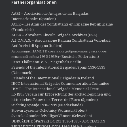
Partnerorganisationen
AABI – Asociación de Amigos de las Brigadas
Internacionales (Spanien)
ACER – Les Amis des Combattants en Espagne Républicaine
(Frankreich)
ALBA – Abraham Lincoln Brigade Archives
(USA)
A.I.C.V.A.S. – Associazione Italiana Combattenti Volontari
Antifascisti di Spagna (Italien)
Ассоциация ПАМЯТИ советских добровольцев участников
испанской войны 1936-1939гг (Russische Föderation)
Ernst Thälmann" e. V., Ziegenhals-Berlin"
Friends of the International Brigades, Spain 1936-1939
(Dänemark)
Friends of the International Brigades in Ireland
IBCC International Brigades Commemoration Commitee
IBMT – The International Brigade Memorial Trust
Lo Riu / Verein zur Erforschung des archäologischen und
historischen Erbes der Terres de l'Ebro (Spanien)
Stichting Spanje 1936-1939 (NIederlande)
Stowarzyszenie Ochotnicy Wolności (Polen)
Svenska Spanienfrivilligas Vänner (Schweden)
UDRUŽENJE ŠPANSKI BORCI 1936-1939 - ASOCIACION
BRIGADISTAS YUGOSLAVOS 1936-1939
(Serbien)