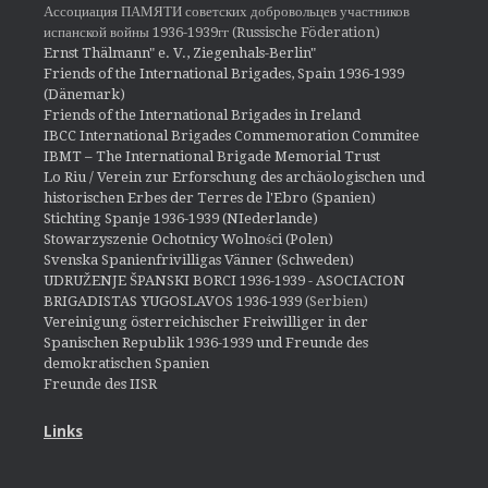
Ассоциация ПАМЯТИ советских добровольцев участников
испанской войны 1936-1939гг (Russische Föderation)
Ernst Thälmann" e. V., Ziegenhals-Berlin"
Friends of the International Brigades, Spain 1936-1939
(Dänemark)
Friends of the International Brigades in Ireland
IBCC International Brigades Commemoration Commitee
IBMT – The International Brigade Memorial Trust
Lo Riu / Verein zur Erforschung des archäologischen und
historischen Erbes der Terres de l'Ebro (Spanien)
Stichting Spanje 1936-1939 (NIederlande)
Stowarzyszenie Ochotnicy Wolności (Polen)
Svenska Spanienfrivilligas Vänner (Schweden)
UDRUŽENJE ŠPANSKI BORCI 1936-1939 - ASOCIACION
BRIGADISTAS YUGOSLAVOS 1936-1939
(Serbien)
Vereinigung österreichischer Freiwilliger in der
Spanischen Republik 1936-1939 und Freunde des
demokratischen Spanien
Freunde des IISR
Links