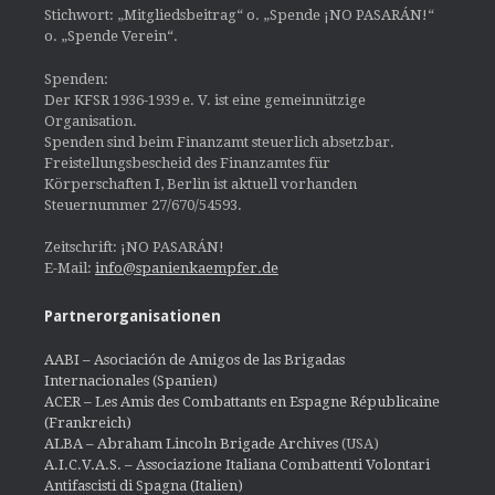
Stichwort: „Mitgliedsbeitrag“ o. „Spende ¡NO PASARÁN!“
o. „Spende Verein“.
Spenden:
Der KFSR 1936-1939 e. V. ist eine gemeinnützige
Organisation.
Spenden sind beim Finanzamt steuerlich absetzbar.
Freistellungsbescheid des Finanzamtes für
Körperschaften I, Berlin ist aktuell vorhanden
Steuernummer 27/670/54593.
Zeitschrift: ¡NO PASARÁN!
E-Mail:
info@spanienkaempfer.de
Partnerorganisationen
AABI – Asociación de Amigos de las Brigadas
Internacionales (Spanien)
ACER – Les Amis des Combattants en Espagne Républicaine
(Frankreich)
ALBA – Abraham Lincoln Brigade Archives
(USA)
A.I.C.V.A.S. – Associazione Italiana Combattenti Volontari
Antifascisti di Spagna (Italien)