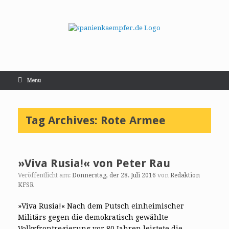
Menu
Tag Archives:
Rote Armee
»Viva Rusia!« von Peter Rau
Veröffentlicht am:
Donnerstag, der 28. Juli 2016
von
Redaktion
KFSR
»Viva Rusia!« Nach dem Putsch einheimischer
Militärs gegen die demokratisch gewählte
Volksfrontregierung vor 80 Jahren leistete die