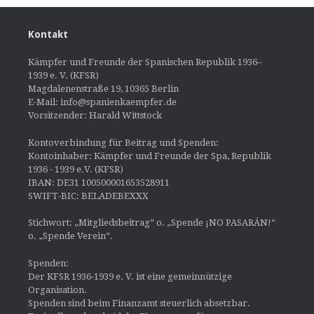
Kontakt
Kämpfer und Freunde der Spanischen Republik 1936–
1939 e. V. (KFSR)
Magdalenenstraße 19, 10365 Berlin
E-Mail: info@spanienkaempfer.de
Vorsitzender: Harald Wittstock
Kontoverbindung für Beitrag und Spenden:
Kontoinhaber: Kämpfer und Freunde der Spa, Republik
1936 - 1939 e.V. (KFSR)
IBAN: DE31 100500001653528911
SWIFT-BIC: BELADEBEXXX
Stichwort: „Mitgliedsbeitrag“ o. „Spende ¡NO PASARÁN!“
o. „Spende Verein“.
Spenden:
Der KFSR 1936-1939 e. V. ist eine gemeinnützige
Organisation.
Spenden sind beim Finanzamt steuerlich absetzbar.