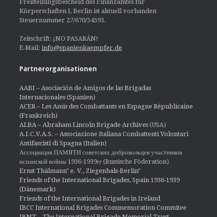
Freistellungsbescheid des Finanzamtes für
Körperschaften I, Berlin ist aktuell vorhanden
Steuernummer 27/670/54593.
Zeitschrift: ¡NO PASARÁN!
E-Mail:
info@spanienkaempfer.de
Partnerorganisationen
AABI – Asociación de Amigos de las Brigadas
Internacionales (Spanien)
ACER – Les Amis des Combattants en Espagne Républicaine
(Frankreich)
ALBA – Abraham Lincoln Brigade Archives
(USA)
A.I.C.V.A.S. – Associazione Italiana Combattenti Volontari
Antifascisti di Spagna (Italien)
Ассоциация ПАМЯТИ советских добровольцев участников
испанской войны 1936-1939гг (Russische Föderation)
Ernst Thälmann" e. V., Ziegenhals-Berlin"
Friends of the International Brigades, Spain 1936-1939
(Dänemark)
Friends of the International Brigades in Ireland
IBCC International Brigades Commemoration Commitee
IBMT – The International Brigade Memorial Trust