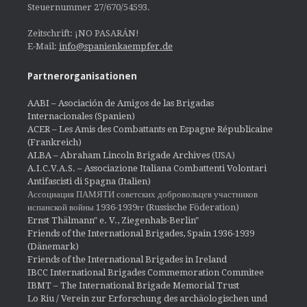
Steuernummer 27/670/54593.
Zeitschrift: ¡NO PASARÁN!
E-Mail:
info@spanienkaempfer.de
Partnerorganisationen
AABI – Asociación de Amigos de las Brigadas
Internacionales (Spanien)
ACER – Les Amis des Combattants en Espagne Républicaine
(Frankreich)
ALBA – Abraham Lincoln Brigade Archives
(USA)
A.I.C.V.A.S. – Associazione Italiana Combattenti Volontari
Antifascisti di Spagna (Italien)
Ассоциация ПАМЯТИ советских добровольцев участников
испанской войны 1936-1939гг (Russische Föderation)
Ernst Thälmann" e. V., Ziegenhals-Berlin"
Friends of the International Brigades, Spain 1936-1939
(Dänemark)
Friends of the International Brigades in Ireland
IBCC International Brigades Commemoration Commitee
IBMT – The International Brigade Memorial Trust
Lo Riu / Verein zur Erforschung des archäologischen und