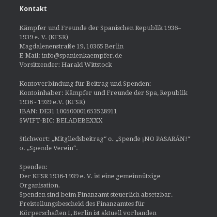
Kontakt
Kämpfer und Freunde der Spanischen Republik 1936–
1939 e. V. (KFSR)
Magdalenenstraße 19, 10365 Berlin
E-Mail: info@spanienkaempfer.de
Vorsitzender: Harald Wittstock
Kontoverbindung für Beitrag und Spenden:
Kontoinhaber: Kämpfer und Freunde der Spa, Republik
1936 - 1939 e.V. (KFSR)
IBAN: DE31 100500001653528911
SWIFT-BIC: BELADEBEXXX
Stichwort: „Mitgliedsbeitrag“ o. „Spende ¡NO PASARÁN!“
o. „Spende Verein“.
Spenden:
Der KFSR 1936-1939 e. V. ist eine gemeinnützige
Organisation.
Spenden sind beim Finanzamt steuerlich absetzbar.
Freistellungsbescheid des Finanzamtes für
Körperschaften I, Berlin ist aktuell vorhanden