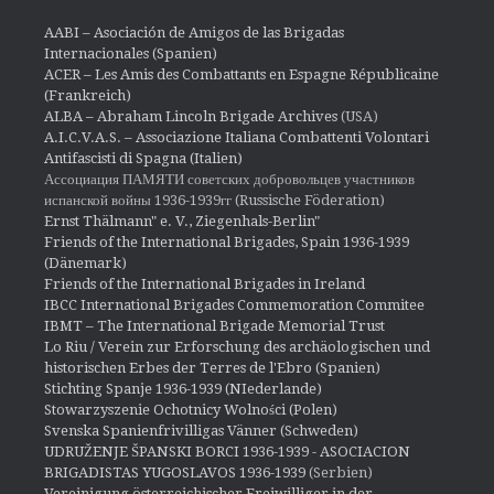
AABI – Asociación de Amigos de las Brigadas
Internacionales (Spanien)
ACER – Les Amis des Combattants en Espagne Républicaine
(Frankreich)
ALBA – Abraham Lincoln Brigade Archives
(USA)
A.I.C.V.A.S. – Associazione Italiana Combattenti Volontari
Antifascisti di Spagna (Italien)
Ассоциация ПАМЯТИ советских добровольцев участников
испанской войны 1936-1939гг (Russische Föderation)
Ernst Thälmann" e. V., Ziegenhals-Berlin"
Friends of the International Brigades, Spain 1936-1939
(Dänemark)
Friends of the International Brigades in Ireland
IBCC International Brigades Commemoration Commitee
IBMT – The International Brigade Memorial Trust
Lo Riu / Verein zur Erforschung des archäologischen und
historischen Erbes der Terres de l'Ebro (Spanien)
Stichting Spanje 1936-1939 (NIederlande)
Stowarzyszenie Ochotnicy Wolności (Polen)
Svenska Spanienfrivilligas Vänner (Schweden)
UDRUŽENJE ŠPANSKI BORCI 1936-1939 - ASOCIACION
BRIGADISTAS YUGOSLAVOS 1936-1939
(Serbien)
Vereinigung österreichischer Freiwilliger in der