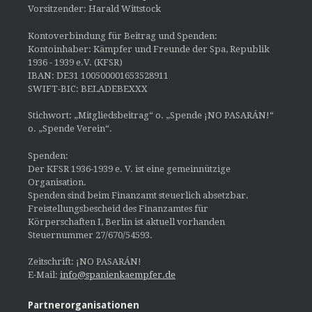
Vorsitzender: Harald Wittstock
Kontoverbindung für Beitrag und Spenden:
Kontoinhaber: Kämpfer und Freunde der Spa, Republik
1936 - 1939 e.V. (KFSR)
IBAN: DE31 100500001653528911
SWIFT-BIC: BELADEBEXXX
Stichwort: „Mitgliedsbeitrag“ o. „Spende ¡NO PASARÁN!“
o. „Spende Verein“.
Spenden:
Der KFSR 1936-1939 e. V. ist eine gemeinnützige
Organisation.
Spenden sind beim Finanzamt steuerlich absetzbar.
Freistellungsbescheid des Finanzamtes für
Körperschaften I, Berlin ist aktuell vorhanden
Steuernummer 27/670/54593.
Zeitschrift: ¡NO PASARÁN!
E-Mail:
info@spanienkaempfer.de
Partnerorganisationen