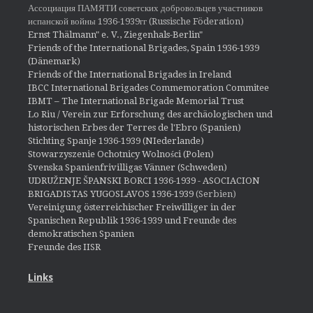
Ассоциация ПАМЯТИ советских добровольцев участников
испанской войны 1936-1939гг (Russische Föderation)
Ernst Thälmann" e. V., Ziegenhals-Berlin"
Friends of the International Brigades, Spain 1936-1939
(Dänemark)
Friends of the International Brigades in Ireland
IBCC International Brigades Commemoration Commitee
IBMT – The International Brigade Memorial Trust
Lo Riu / Verein zur Erforschung des archäologischen und
historischen Erbes der Terres de l'Ebro (Spanien)
Stichting Spanje 1936-1939 (NIederlande)
Stowarzyszenie Ochotnicy Wolności (Polen)
Svenska Spanienfrivilligas Vänner (Schweden)
UDRUŽENJE ŠPANSKI BORCI 1936-1939 - ASOCIACION
BRIGADISTAS YUGOSLAVOS 1936-1939
(Serbien)
Vereinigung österreichischer Freiwilliger in der
Spanischen Republik 1936-1939 und Freunde des
demokratischen Spanien
Freunde des IISR
Links