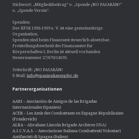
Stichwort: „Mitgliedsbeitrag“ o. „Spende ¡NO PASARÁN!“
o. „Spende Verein“.
Spenden:
Der KFSR 1936-1939 e. V. ist eine gemeinnützige
Organisation.
Spenden sind beim Finanzamt steuerlich absetzbar.
Freistellungsbescheid des Finanzamtes für
Körperschaften I, Berlin ist aktuell vorhanden
Steuernummer 27/670/54593.
Zeitschrift: ¡NO PASARÁN!
E-Mail:
info@spanienkaempfer.de
Partnerorganisationen
AABI – Asociación de Amigos de las Brigadas
Internacionales (Spanien)
ACER – Les Amis des Combattants en Espagne Républicaine
(Frankreich)
ALBA – Abraham Lincoln Brigade Archives
(USA)
A.I.C.V.A.S. – Associazione Italiana Combattenti Volontari
Antifascisti di Spagna (Italien)