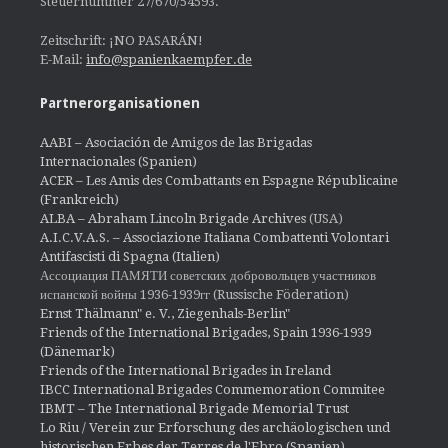
Steuernummer 27/670/54593.
Zeitschrift: ¡NO PASARÁN!
E-Mail:
info@spanienkaempfer.de
Partnerorganisationen
AABI – Asociación de Amigos de las Brigadas
Internacionales (Spanien)
ACER – Les Amis des Combattants en Espagne Républicaine
(Frankreich)
ALBA – Abraham Lincoln Brigade Archives
(USA)
A.I.C.V.A.S. – Associazione Italiana Combattenti Volontari
Antifascisti di Spagna (Italien)
Ассоциация ПАМЯТИ советских добровольцев участников
испанской войны 1936-1939гг (Russische Föderation)
Ernst Thälmann" e. V., Ziegenhals-Berlin"
Friends of the International Brigades, Spain 1936-1939
(Dänemark)
Friends of the International Brigades in Ireland
IBCC International Brigades Commemoration Commitee
IBMT – The International Brigade Memorial Trust
Lo Riu / Verein zur Erforschung des archäologischen und
historischen Erbes der Terres de l'Ebro (Spanien)