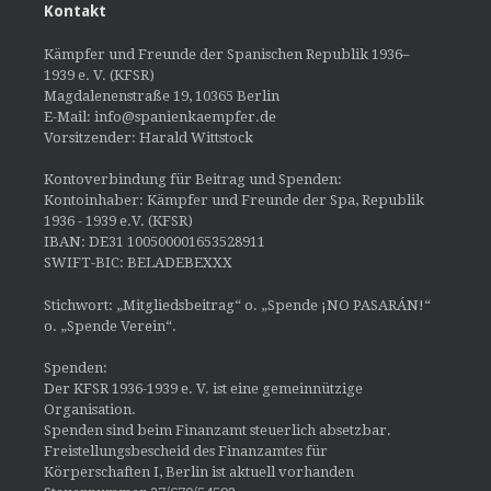
Kontakt
Kämpfer und Freunde der Spanischen Republik 1936–
1939 e. V. (KFSR)
Magdalenenstraße 19, 10365 Berlin
E-Mail: info@spanienkaempfer.de
Vorsitzender: Harald Wittstock
Kontoverbindung für Beitrag und Spenden:
Kontoinhaber: Kämpfer und Freunde der Spa, Republik
1936 - 1939 e.V. (KFSR)
IBAN: DE31 100500001653528911
SWIFT-BIC: BELADEBEXXX
Stichwort: „Mitgliedsbeitrag“ o. „Spende ¡NO PASARÁN!“
o. „Spende Verein“.
Spenden:
Der KFSR 1936-1939 e. V. ist eine gemeinnützige
Organisation.
Spenden sind beim Finanzamt steuerlich absetzbar.
Freistellungsbescheid des Finanzamtes für
Körperschaften I, Berlin ist aktuell vorhanden