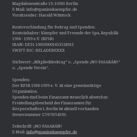
Magdalenenstraße 19, 10365 Berlin
E-Mail: info@spanienkaempfer.de
Vorsitzender: Harald Wittstock
Kontoverbindung für Beitrag und Spenden:
Kontoinhaber: Kämpfer und Freunde der Spa, Republik
1936 - 1939 e.V. (KFSR)
IBAN: DE31 100500001653528911
SWIFT-BIC: BELADEBEXXX
Stichwort: „Mitgliedsbeitrag“ o. „Spende ¡NO PASARÁN!“
o. „Spende Verein“.
Spenden:
Der KFSR 1936-1939 e. V. ist eine gemeinnützige
Organisation.
Spenden sind beim Finanzamt steuerlich absetzbar.
Freistellungsbescheid des Finanzamtes für
Körperschaften I, Berlin ist aktuell vorhanden
Steuernummer 27/670/54593.
Zeitschrift: ¡NO PASARÁN!
E-Mail:
info@spanienkaempfer.de