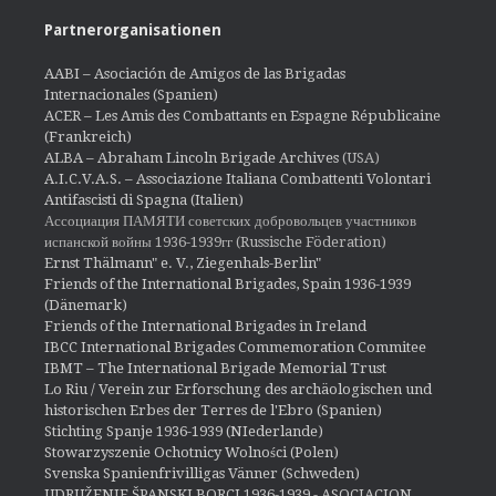
Partnerorganisationen
AABI – Asociación de Amigos de las Brigadas
Internacionales (Spanien)
ACER – Les Amis des Combattants en Espagne Républicaine
(Frankreich)
ALBA – Abraham Lincoln Brigade Archives
(USA)
A.I.C.V.A.S. – Associazione Italiana Combattenti Volontari
Antifascisti di Spagna (Italien)
Ассоциация ПАМЯТИ советских добровольцев участников
испанской войны 1936-1939гг (Russische Föderation)
Ernst Thälmann" e. V., Ziegenhals-Berlin"
Friends of the International Brigades, Spain 1936-1939
(Dänemark)
Friends of the International Brigades in Ireland
IBCC International Brigades Commemoration Commitee
IBMT – The International Brigade Memorial Trust
Lo Riu / Verein zur Erforschung des archäologischen und
historischen Erbes der Terres de l'Ebro (Spanien)
Stichting Spanje 1936-1939 (NIederlande)
Stowarzyszenie Ochotnicy Wolności (Polen)
Svenska Spanienfrivilligas Vänner (Schweden)
UDRUŽENJE ŠPANSKI BORCI 1936-1939 - ASOCIACION