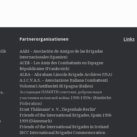
Partnerorganisationen
Links
lik
AABI – Asociación de Amigos de las Brigadas
Internacionales (Spanien)
ACER – Les Amis des Combattants en Espagne
Républicaine (Frankreich)
ALBA – Abraham Lincoln Brigade Archives
(USA)
A.I.C.V.A.S. – Associazione Italiana Combattenti
Volontari Antifascisti di Spagna (Italien)
Ассоциация ПАМЯТИ советских добровольцев
a,
участников испанской войны 1936-1939гг (Russische
Föderation)
Ernst Thälmann" e. V., Ziegenhals-Berlin"
Friends of the International Brigades, Spain 1936-
1939 (Dänemark)
O
Friends of the International Brigades in Ireland
IBCC International Brigades Commemoration