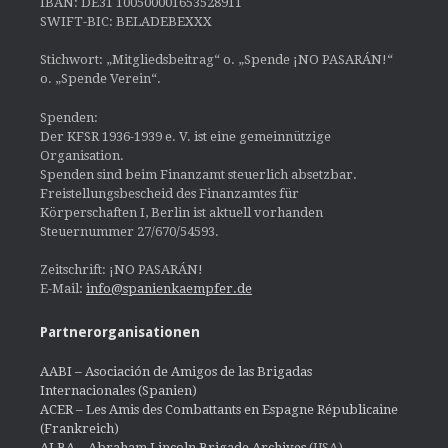
IBAN: DE31 100500001653528911
SWIFT-BIC: BELADEBEXXX
Stichwort: „Mitgliedsbeitrag“ o. „Spende ¡NO PASARÁN!“
o. „Spende Verein“.
Spenden:
Der KFSR 1936-1939 e. V. ist eine gemeinnützige
Organisation.
Spenden sind beim Finanzamt steuerlich absetzbar.
Freistellungsbescheid des Finanzamtes für
Körperschaften I, Berlin ist aktuell vorhanden
Steuernummer 27/670/54593.
Zeitschrift: ¡NO PASARÁN!
E-Mail:
info@spanienkaempfer.de
Partnerorganisationen
AABI – Asociación de Amigos de las Brigadas
Internacionales (Spanien)
ACER – Les Amis des Combattants en Espagne Républicaine
(Frankreich)
ALBA – Abraham Lincoln Brigade Archives
(USA)