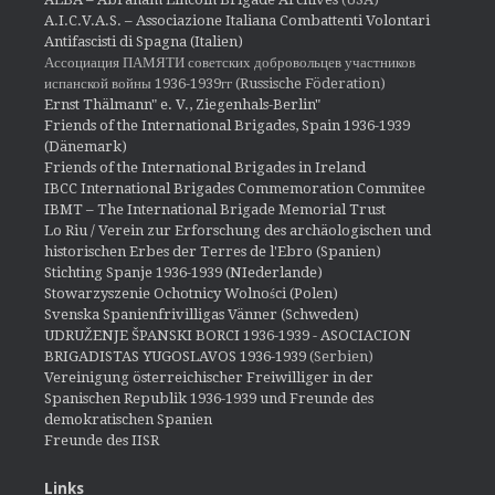
A.I.C.V.A.S. – Associazione Italiana Combattenti Volontari
Antifascisti di Spagna (Italien)
Ассоциация ПАМЯТИ советских добровольцев участников
испанской войны 1936-1939гг (Russische Föderation)
Ernst Thälmann" e. V., Ziegenhals-Berlin"
Friends of the International Brigades, Spain 1936-1939
(Dänemark)
Friends of the International Brigades in Ireland
IBCC International Brigades Commemoration Commitee
IBMT – The International Brigade Memorial Trust
Lo Riu / Verein zur Erforschung des archäologischen und
historischen Erbes der Terres de l'Ebro (Spanien)
Stichting Spanje 1936-1939 (NIederlande)
Stowarzyszenie Ochotnicy Wolności (Polen)
Svenska Spanienfrivilligas Vänner (Schweden)
UDRUŽENJE ŠPANSKI BORCI 1936-1939 - ASOCIACION
BRIGADISTAS YUGOSLAVOS 1936-1939
(Serbien)
Vereinigung österreichischer Freiwilliger in der
Spanischen Republik 1936-1939 und Freunde des
demokratischen Spanien
Freunde des IISR
Links