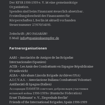
Der KFSR 1936-1939 e. V. ist eine gemeinnützige
Organisation.
Spenden sind beim Finanzamt steuerlich absetzbar.
Freistellungsbescheid des Finanzamtes für
Körperschaften I, Berlin ist aktuell vorhanden
Steuernummer 27/670/54593.
Zeitschrift: ¡NO PASARÁN!
E-Mail:
info@spanienkaempfer.de
Partnerorganisationen
AABI – Asociación de Amigos de las Brigadas
Internacionales (Spanien)
ACER – Les Amis des Combattants en Espagne Républicaine
(Frankreich)
ALBA – Abraham Lincoln Brigade Archives
(USA)
A.I.C.V.A.S. – Associazione Italiana Combattenti Volontari
Antifascisti di Spagna (Italien)
Ассоциация ПАМЯТИ советских добровольцев участников
испанской войны 1936-1939гг (Russische Föderation)
Ernst Thälmann" e. V., Ziegenhals-Berlin"
Friends of the International Brigades, Spain 1936-1939