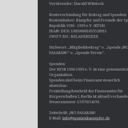
Vorsitzender: Harald Wittstock
Kontoverbindung für Beitrag und Spenden:
Kontoinhaber: Kämpfer und Freunde der Sp
Republik 1936 - 1939 e.V. (KFSR)
IBAN: DE31 100500001653528911
SWIFT-BIC: BELADEBEXXX
Stichwort: „Mitgliedsbeitrag“ o. „Spende ¡N
PASARÁN!“ o. „Spende Verein“.
Spenden:
Der KFSR 1936-1939 e. V. ist eine gemeinnütz
Organisation.
Spenden sind beim Finanzamt steuerlich
absetzbar.
Freistellungsbescheid des Finanzamtes für
Körperschaften I, Berlin ist aktuell vorhand
Steuernummer 27/670/54593.
Zeitschrift: ¡NO PASARÁN!
E-Mail:
info@spanienkaempfer.de