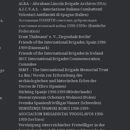
ALBA – Abraham Lincoln Brigade Archives
(USA)
A.I.C.V.A.S. – Associazione Italiana Combattenti
Volontari Antifascisti di Spagna (Italien)
Ассоциация ПАМЯТИ советских добровольцев
a,
участников испанской войны 1936-1939гг (Russische
Föderation)
Ernst Thälmann" e. V., Ziegenhals-Berlin"
Friends of the International Brigades, Spain 1936-
1939 (Dänemark)
O
Friends of the International Brigades in Ireland
IBCC International Brigades Commemoration
Commitee
IBMT – The International Brigade Memorial Trust
ige
Lo Riu / Verein zur Erforschung des
archäologischen und historischen Erbes der
Terres de l'Ebro (Spanien)
Stichting Spanje 1936-1939 (NIederlande)
Stowarzyszenie Ochotnicy Wolności (Polen)
en
Svenska Spanienfrivilligas Vänner (Schweden)
UDRUŽENJE ŠPANSKI BORCI 1936-1939 -
ASOCIACION BRIGADISTAS YUGOSLAVOS 1936-
1939
(Serbien)
Vereinigung österreichischer Freiwilliger in der