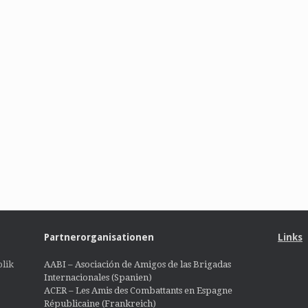
Partnerorganisationen
Links
lik
AABI – Asociación de Amigos de las Brigadas
Internacionales (Spanien)
ACER – Les Amis des Combattants en Espagne
Républicaine (Frankreich)