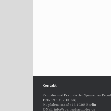
Kontakt
Kämpfer und Freunde der Spanischen Repub
1936–1939 e. V. (KFSR)
Magdalenenstraße 19, 10365 Berlin
E-Mail: info@spanienkaempfer.de