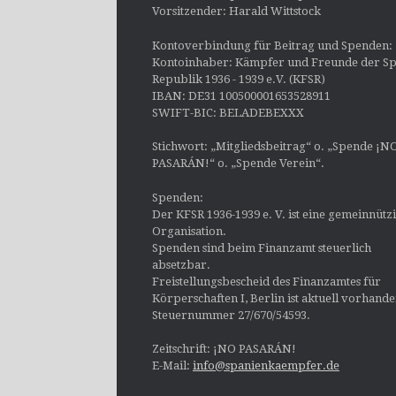
Vorsitzender: Harald Wittstock
Kontoverbindung für Beitrag und Spenden:
Kontoinhaber: Kämpfer und Freunde der Sp
Republik 1936 - 1939 e.V. (KFSR)
IBAN: DE31 100500001653528911
SWIFT-BIC: BELADEBEXXX
Stichwort: „Mitgliedsbeitrag“ o. „Spende ¡N
PASARÁN!“ o. „Spende Verein“.
Spenden:
Der KFSR 1936-1939 e. V. ist eine gemeinnütz
Organisation.
Spenden sind beim Finanzamt steuerlich
absetzbar.
Freistellungsbescheid des Finanzamtes für
Körperschaften I, Berlin ist aktuell vorhand
Steuernummer 27/670/54593.
Zeitschrift: ¡NO PASARÁN!
E-Mail:
info@spanienkaempfer.de