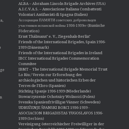
ALBA – Abraham Lincoln Brigade Archives
(USA)
A.I.C.V.A.S. – Associazione Italiana Combattenti
Volontari Antifascisti di Spagna (Italien)
Ассоциация ПАМЯТИ советских добровольцев
a,
участников испанской войны 1936-1939гг (Russische
Föderation)
Ernst Thälmann" e. V., Ziegenhals-Berlin"
Friends of the International Brigades, Spain 1936-
1939 (Dänemark)
O
Friends of the International Brigades in Ireland
IBCC International Brigades Commemoration
Commitee
IBMT – The International Brigade Memorial Trust
ige
Lo Riu / Verein zur Erforschung des
archäologischen und historischen Erbes der
Terres de l'Ebro (Spanien)
Stichting Spanje 1936-1939 (NIederlande)
Stowarzyszenie Ochotnicy Wolności (Polen)
en
Svenska Spanienfrivilligas Vänner (Schweden)
UDRUŽENJE ŠPANSKI BORCI 1936-1939 -
ASOCIACION BRIGADISTAS YUGOSLAVOS 1936-
1939
(Serbien)
Vereinigung österreichischer Freiwilliger in der