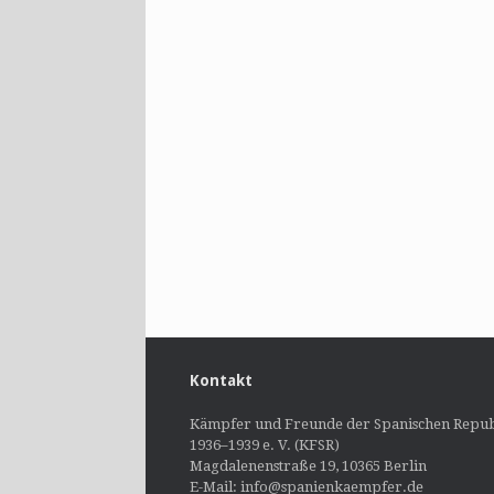
Kontakt
Kämpfer und Freunde der Spanischen Repub
1936–1939 e. V. (KFSR)
Magdalenenstraße 19, 10365 Berlin
E-Mail: info@spanienkaempfer.de