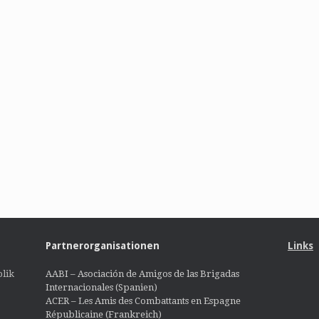
Partnerorganisationen
Links
lik
AABI – Asociación de Amigos de las Brigadas
Internacionales (Spanien)
ACER – Les Amis des Combattants en Espagne
Républicaine (Frankreich)