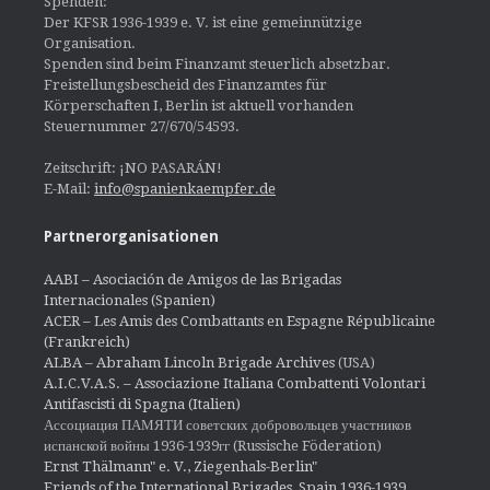
Spenden:
Der KFSR 1936-1939 e. V. ist eine gemeinnützige
Organisation.
Spenden sind beim Finanzamt steuerlich absetzbar.
Freistellungsbescheid des Finanzamtes für
Körperschaften I, Berlin ist aktuell vorhanden
Steuernummer 27/670/54593.
Zeitschrift: ¡NO PASARÁN!
E-Mail:
info@spanienkaempfer.de
Partnerorganisationen
AABI – Asociación de Amigos de las Brigadas
Internacionales (Spanien)
ACER – Les Amis des Combattants en Espagne Républicaine
(Frankreich)
ALBA – Abraham Lincoln Brigade Archives
(USA)
A.I.C.V.A.S. – Associazione Italiana Combattenti Volontari
Antifascisti di Spagna (Italien)
Ассоциация ПАМЯТИ советских добровольцев участников
испанской войны 1936-1939гг (Russische Föderation)
Ernst Thälmann" e. V., Ziegenhals-Berlin"
Friends of the International Brigades, Spain 1936-1939