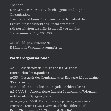
Spenden:
Der KFSR 1936-1939 e. V. ist eine gemeinnützige
Organisation.
Spenden sind beim Finanzamt steuerlich absetzbar.
Freistellungsbescheid des Finanzamtes für
Körperschaften I, Berlin ist aktuell vorhanden
Steuernummer 27/670/54593.
Zeitschrift: ¡NO PASARÁN!
E-Mail:
info@spanienkaempfer.de
Partnerorganisationen
AABI – Asociación de Amigos de las Brigadas
Internacionales (Spanien)
ACER – Les Amis des Combattants en Espagne Républicaine
(Frankreich)
ALBA – Abraham Lincoln Brigade Archives
(USA)
A.I.C.V.A.S. – Associazione Italiana Combattenti Volontari
Antifascisti di Spagna (Italien)
Ассоциация ПАМЯТИ советских добровольцев участников
испанской войны 1936-1939гг (Russische Föderation)
Ernst Thälmann" e. V., Ziegenhals-Berlin"