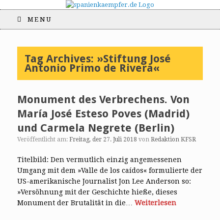
MENU
Tag Archives:
»Stiftung José
Antonio Primo de Rivera«
Monument des Verbrechens. Von
María José Esteso Poves (Madrid)
und Carmela Negrete (Berlin)
Veröffentlicht am:
Freitag, der 27. Juli 2018
von
Redaktion KFSR
Titelbild: Den vermutlich einzig angemessenen
Umgang mit dem »Valle de los caídos« formulierte der
US-amerikanische Journalist Jon Lee Anderson so:
»Versöhnung mit der Geschichte hieße, dieses
Monument der Brutalität in die…
Weiterlesen