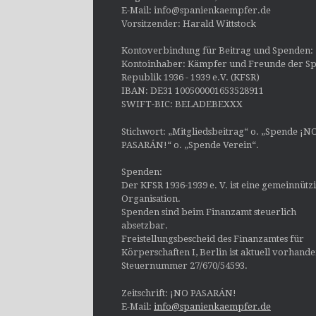
E-Mail: info@spanienkaempfer.de
Vorsitzender: Harald Wittstock
Kontoverbindung für Beitrag und Spenden:
Kontoinhaber: Kämpfer und Freunde der Sp
Republik 1936 - 1939 e.V. (KFSR)
IBAN: DE31 100500001653528911
SWIFT-BIC: BELADEBEXXX
Stichwort: „Mitgliedsbeitrag“ o. „Spende ¡N
PASARÁN!“ o. „Spende Verein“.
Spenden:
Der KFSR 1936-1939 e. V. ist eine gemeinnütz
Organisation.
Spenden sind beim Finanzamt steuerlich
absetzbar.
Freistellungsbescheid des Finanzamtes für
Körperschaften I, Berlin ist aktuell vorhand
Steuernummer 27/670/54593.
Zeitschrift: ¡NO PASARÁN!
E-Mail:
info@spanienkaempfer.de