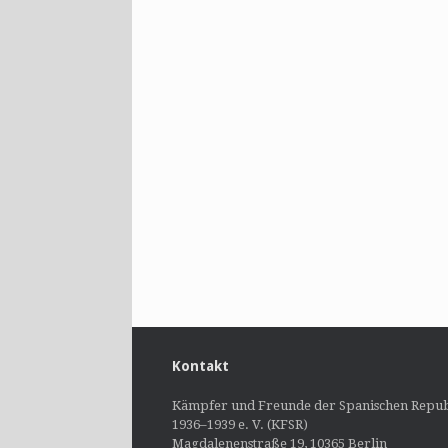
Kontakt
Kämpfer und Freunde der Spanischen Repub
1936–1939 e. V. (KFSR)
Magdalenenstraße 19, 10365 Berlin