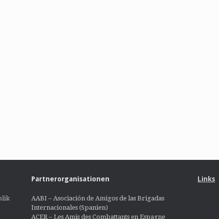
Partnerorganisationen
Links
lik
AABI – Asociación de Amigos de las Brigadas
Internacionales (Spanien)
ACER – Les Amis des Combattants en Espagne