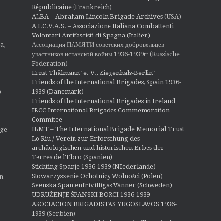
Républicaine (Frankreich)
ALBA – Abraham Lincoln Brigade Archives
(USA)
A.I.C.V.A.S. – Associazione Italiana Combattenti
Volontari Antifascisti di Spagna (Italien)
Ассоциация ПАМЯТИ советских добровольцев
a,
участников испанской войны 1936-1939гг (Russische
Föderation)
Ernst Thälmann" e. V., Ziegenhals-Berlin"
Friends of the International Brigades, Spain 1936-
1939 (Dänemark)
O
Friends of the International Brigades in Ireland
IBCC International Brigades Commemoration
Commitee
IBMT – The International Brigade Memorial Trust
ige
Lo Riu / Verein zur Erforschung des
archäologischen und historischen Erbes der
Terres de l'Ebro (Spanien)
Stichting Spanje 1936-1939 (NIederlande)
Stowarzyszenie Ochotnicy Wolności (Polen)
en
Svenska Spanienfrivilligas Vänner (Schweden)
UDRUŽENJE ŠPANSKI BORCI 1936-1939 -
ASOCIACION BRIGADISTAS YUGOSLAVOS 1936-
1939
(Serbien)