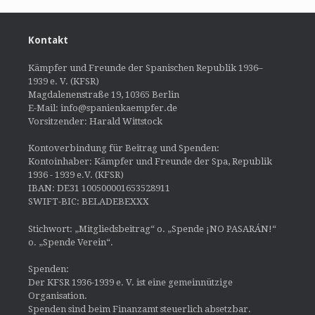
Kontakt
Kämpfer und Freunde der Spanischen Republik 1936–
1939 e. V. (KFSR)
Magdalenenstraße 19, 10365 Berlin
E-Mail: info@spanienkaempfer.de
Vorsitzender: Harald Wittstock
Kontoverbindung für Beitrag und Spenden:
Kontoinhaber: Kämpfer und Freunde der Spa, Republik
1936 - 1939 e.V. (KFSR)
IBAN: DE31 100500001653528911
SWIFT-BIC: BELADEBEXXX
Stichwort: „Mitgliedsbeitrag“ o. „Spende ¡NO PASARÁN!“
o. „Spende Verein“.
Spenden:
Der KFSR 1936-1939 e. V. ist eine gemeinnützige
Organisation.
Spenden sind beim Finanzamt steuerlich absetzbar.