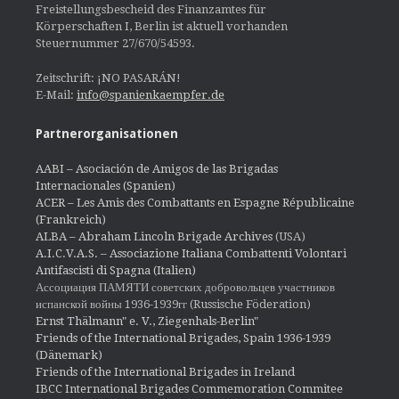
Freistellungsbescheid des Finanzamtes für
Körperschaften I, Berlin ist aktuell vorhanden
Steuernummer 27/670/54593.
Zeitschrift: ¡NO PASARÁN!
E-Mail:
info@spanienkaempfer.de
Partnerorganisationen
AABI – Asociación de Amigos de las Brigadas
Internacionales (Spanien)
ACER – Les Amis des Combattants en Espagne Républicaine
(Frankreich)
ALBA – Abraham Lincoln Brigade Archives
(USA)
A.I.C.V.A.S. – Associazione Italiana Combattenti Volontari
Antifascisti di Spagna (Italien)
Ассоциация ПАМЯТИ советских добровольцев участников
испанской войны 1936-1939гг (Russische Föderation)
Ernst Thälmann" e. V., Ziegenhals-Berlin"
Friends of the International Brigades, Spain 1936-1939
(Dänemark)
Friends of the International Brigades in Ireland
IBCC International Brigades Commemoration Commitee