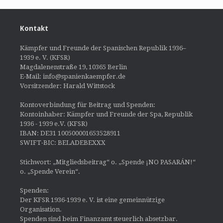
Kontakt
Kämpfer und Freunde der Spanischen Republik 1936–
1939 e. V. (KFSR)
Magdalenenstraße 19, 10365 Berlin
E-Mail: info@spanienkaempfer.de
Vorsitzender: Harald Wittstock
Kontoverbindung für Beitrag und Spenden:
Kontoinhaber: Kämpfer und Freunde der Spa, Republik
1936 - 1939 e.V. (KFSR)
IBAN: DE31 100500001653528911
SWIFT-BIC: BELADEBEXXX
Stichwort: „Mitgliedsbeitrag“ o. „Spende ¡NO PASARÁN!“
o. „Spende Verein“.
Spenden:
Der KFSR 1936-1939 e. V. ist eine gemeinnützige
Organisation.
Spenden sind beim Finanzamt steuerlich absetzbar.