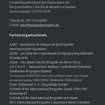
Freistellungsbescheid des Finanzamtes für
Körperschaften I, Berlin ist aktuell vorhanden
Steuernummer 27/670/54593.
Zeitschrift: ¡NO PASARÁN!
E-Mail:
info@spanienkaempfer.de
Partnerorganisationen
AABI – Asociación de Amigos de las Brigadas
Internacionales (Spanien)
ACER – Les Amis des Combattants en Espagne Républicaine
(Frankreich)
ALBA – Abraham Lincoln Brigade Archives
(USA)
A.I.C.V.A.S. – Associazione Italiana Combattenti Volontari
Antifascisti di Spagna (Italien)
Ассоциация ПАМЯТИ советских добровольцев участников
испанской войны 1936-1939гг (Russische Föderation)
Ernst Thälmann" e. V., Ziegenhals-Berlin"
Friends of the International Brigades, Spain 1936-1939
(Dänemark)
Friends of the International Brigades in Ireland
IBCC International Brigades Commemoration Commitee