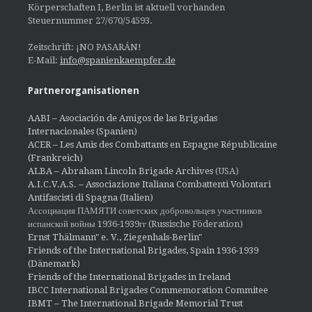
Körperschaften I, Berlin ist aktuell vorhanden
Steuernummer 27/670/54593.
Zeitschrift: ¡NO PASARÁN!
E-Mail:
info@spanienkaempfer.de
Partnerorganisationen
AABI – Asociación de Amigos de las Brigadas
Internacionales (Spanien)
ACER – Les Amis des Combattants en Espagne Républicaine
(Frankreich)
ALBA – Abraham Lincoln Brigade Archives
(USA)
A.I.C.V.A.S. – Associazione Italiana Combattenti Volontari
Antifascisti di Spagna (Italien)
Ассоциация ПАМЯТИ советских добровольцев участников
испанской войны 1936-1939гг (Russische Föderation)
Ernst Thälmann" e. V., Ziegenhals-Berlin"
Friends of the International Brigades, Spain 1936-1939
(Dänemark)
Friends of the International Brigades in Ireland
IBCC International Brigades Commemoration Commitee
IBMT – The International Brigade Memorial Trust