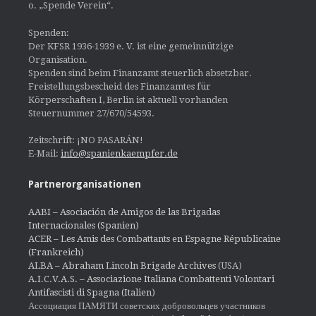
o. „Spende Verein“.
Spenden:
Der KFSR 1936-1939 e. V. ist eine gemeinnützige
Organisation.
Spenden sind beim Finanzamt steuerlich absetzbar.
Freistellungsbescheid des Finanzamtes für
Körperschaften I, Berlin ist aktuell vorhanden
Steuernummer 27/670/54593.
Zeitschrift: ¡NO PASARÁN!
E-Mail:
info@spanienkaempfer.de
Partnerorganisationen
AABI – Asociación de Amigos de las Brigadas
Internacionales (Spanien)
ACER – Les Amis des Combattants en Espagne Républicaine
(Frankreich)
ALBA – Abraham Lincoln Brigade Archives
(USA)
A.I.C.V.A.S. – Associazione Italiana Combattenti Volontari
Antifascisti di Spagna (Italien)
Ассоциация ПАМЯТИ советских добровольцев участников