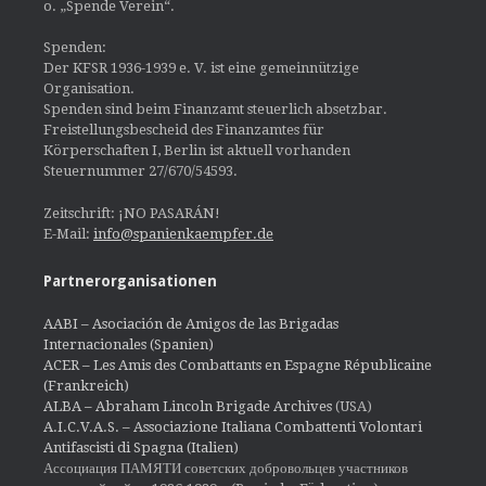
o. „Spende Verein“.
Spenden:
Der KFSR 1936-1939 e. V. ist eine gemeinnützige
Organisation.
Spenden sind beim Finanzamt steuerlich absetzbar.
Freistellungsbescheid des Finanzamtes für
Körperschaften I, Berlin ist aktuell vorhanden
Steuernummer 27/670/54593.
Zeitschrift: ¡NO PASARÁN!
E-Mail:
info@spanienkaempfer.de
Partnerorganisationen
AABI – Asociación de Amigos de las Brigadas
Internacionales (Spanien)
ACER – Les Amis des Combattants en Espagne Républicaine
(Frankreich)
ALBA – Abraham Lincoln Brigade Archives
(USA)
A.I.C.V.A.S. – Associazione Italiana Combattenti Volontari
Antifascisti di Spagna (Italien)
Ассоциация ПАМЯТИ советских добровольцев участников