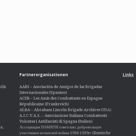
Partnerorganisationen
Links
lik
AABI – Asociación de Amigos de las Brigadas
Internacionales (Spanien)
ACER – Les Amis des Combattants en Espagne
Républicaine (Frankreich)
ALBA – Abraham Lincoln Brigade Archives
(USA)
A.I.C.V.A.S. – Associazione Italiana Combattenti
Volontari Antifascisti di Spagna (Italien)
Ассоциация ПАМЯТИ советских добровольцев
a,
участников испанской войны 1936-1939гг (Russische