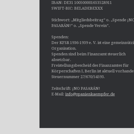
IBAN: DE31 100500001653528911
SWIFT-BIC: BELADEBEXXX
Stichwort: „Mitgliedsbeitrag“ o. „Spende ¡N
PASARÁN!“ o. „Spende Verein“.
Spenden:
Der KFSR 1936-1939 e. V. ist eine gemeinnütz
Organisation.
Spenden sind beim Finanzamt steuerlich
absetzbar.
Freistellungsbescheid des Finanzamtes für
Körperschaften I, Berlin ist aktuell vorhand
Steuernummer 27/670/54593.
Zeitschrift: ¡NO PASARÁN!
E-Mail:
info@spanienkaempfer.de