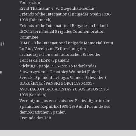
Föderation)
Ernst Thälmann" e. V., Ziegenhals-Berlin"
Friends of the International Brigades, Spain 1936-
1939 (Dänemark)
O
Friends of the International Brigades in Ireland
IBCC International Brigades Commemoration
Commitee
IBMT – The International Brigade Memorial Trust
ige
Lo Riu / Verein zur Erforschung des
archäologischen und historischen Erbes der
Terres de l'Ebro (Spanien)
Stichting Spanje 1936-1939 (NIederlande)
Stowarzyszenie Ochotnicy Wolności (Polen)
en
Svenska Spanienfrivilligas Vänner (Schweden)
UDRUŽENJE ŠPANSKI BORCI 1936-1939 -
ASOCIACION BRIGADISTAS YUGOSLAVOS 1936-
1939
(Serbien)
Vereinigung österreichischer Freiwilliger in der
Spanischen Republik 1936-1939 und Freunde des
demokratischen Spanien
Freunde des IISR