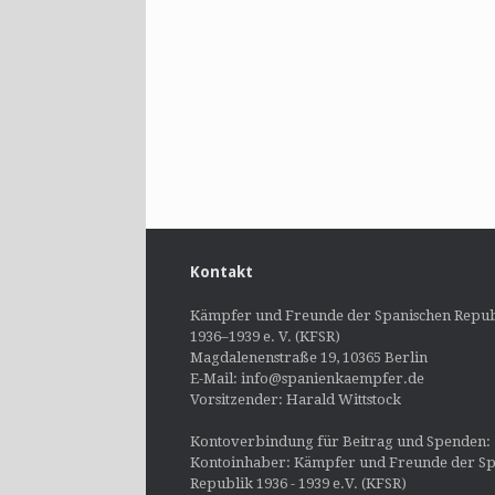
Kontakt
Kämpfer und Freunde der Spanischen Repub
1936–1939 e. V. (KFSR)
Magdalenenstraße 19, 10365 Berlin
E-Mail: info@spanienkaempfer.de
Vorsitzender: Harald Wittstock
Kontoverbindung für Beitrag und Spenden:
Kontoinhaber: Kämpfer und Freunde der Sp
Republik 1936 - 1939 e.V. (KFSR)