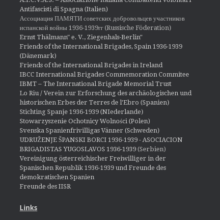
Antifascisti di Spagna (Italien)
Ассоциация ПАМЯТИ советских добровольцев участников
испанской войны 1936-1939гг (Russische Föderation)
Ernst Thälmann" e. V., Ziegenhals-Berlin"
Friends of the International Brigades, Spain 1936-1939
(Dänemark)
Friends of the International Brigades in Ireland
IBCC International Brigades Commemoration Commitee
IBMT – The International Brigade Memorial Trust
Lo Riu / Verein zur Erforschung des archäologischen und
historischen Erbes der Terres de l'Ebro (Spanien)
Stichting Spanje 1936-1939 (NIederlande)
Stowarzyszenie Ochotnicy Wolności (Polen)
Svenska Spanienfrivilligas Vänner (Schweden)
UDRUŽENJE ŠPANSKI BORCI 1936-1939 - ASOCIACION
BRIGADISTAS YUGOSLAVOS 1936-1939
(Serbien)
Vereinigung österreichischer Freiwilliger in der
Spanischen Republik 1936-1939 und Freunde des
demokratischen Spanien
Freunde des IISR
Links