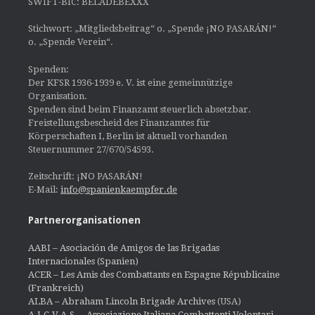
SWIFT-BIC: BELADEBEXXX
Stichwort: „Mitgliedsbeitrag“ o. „Spende ¡NO PASARÁN!“
o. „Spende Verein“.
Spenden:
Der KFSR 1936-1939 e. V. ist eine gemeinnützige
Organisation.
Spenden sind beim Finanzamt steuerlich absetzbar.
Freistellungsbescheid des Finanzamtes für
Körperschaften I, Berlin ist aktuell vorhanden
Steuernummer 27/670/54593.
Zeitschrift: ¡NO PASARÁN!
E-Mail:
info@spanienkaempfer.de
Partnerorganisationen
AABI – Asociación de Amigos de las Brigadas
Internacionales (Spanien)
ACER – Les Amis des Combattants en Espagne Républicaine
(Frankreich)
ALBA – Abraham Lincoln Brigade Archives
(USA)
A.I.C.V.A.S. – Associazione Italiana Combattenti Volontari