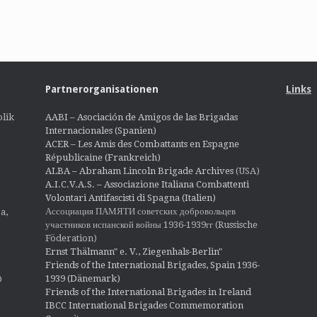
Partnerorganisationen
Links
lik
AABI – Asociación de Amigos de las Brigadas
Internacionales (Spanien)
ACER – Les Amis des Combattants en Espagne
Républicaine (Frankreich)
ALBA – Abraham Lincoln Brigade Archives
(USA)
A.I.C.V.A.S. – Associazione Italiana Combattenti
Volontari Antifascisti di Spagna (Italien)
Ассоциация ПАМЯТИ советских добровольцев
a,
участников испанской войны 1936-1939гг (Russische
Föderation)
Ernst Thälmann" e. V., Ziegenhals-Berlin"
Friends of the International Brigades, Spain 1936-
1939 (Dänemark)
O
Friends of the International Brigades in Ireland
IBCC International Brigades Commemoration