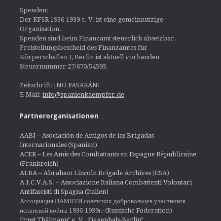
Spenden:
Der KFSR 1936-1939 e. V. ist eine gemeinnützige
Organisation.
Spenden sind beim Finanzamt steuerlich absetzbar.
Freistellungsbescheid des Finanzamtes für
Körperschaften I, Berlin ist aktuell vorhanden
Steuernummer 27/670/54593.
Zeitschrift: ¡NO PASARÁN!
E-Mail:
info@spanienkaempfer.de
Partnerorganisationen
AABI – Asociación de Amigos de las Brigadas
Internacionales (Spanien)
ACER – Les Amis des Combattants en Espagne Républicaine
(Frankreich)
ALBA – Abraham Lincoln Brigade Archives
(USA)
A.I.C.V.A.S. – Associazione Italiana Combattenti Volontari
Antifascisti di Spagna (Italien)
Ассоциация ПАМЯТИ советских добровольцев участников
испанской войны 1936-1939гг (Russische Föderation)
Ernst Thälmann" e. V., Ziegenhals-Berlin"