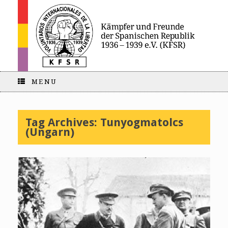
MENU
Tag Archives:
Tunyogmatolcs
(Ungarn)