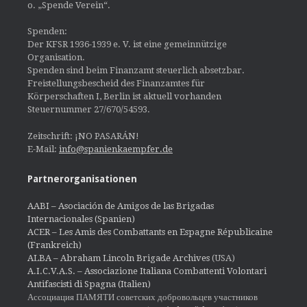
o. „Spende Verein“.
Spenden:
Der KFSR 1936-1939 e. V. ist eine gemeinnützige
Organisation.
Spenden sind beim Finanzamt steuerlich absetzbar.
Freistellungsbescheid des Finanzamtes für
Körperschaften I, Berlin ist aktuell vorhanden
Steuernummer 27/670/54593.
Zeitschrift: ¡NO PASARÁN!
E-Mail:
info@spanienkaempfer.de
Partnerorganisationen
AABI – Asociación de Amigos de las Brigadas
Internacionales (Spanien)
ACER – Les Amis des Combattants en Espagne Républicaine
(Frankreich)
ALBA – Abraham Lincoln Brigade Archives
(USA)
A.I.C.V.A.S. – Associazione Italiana Combattenti Volontari
Antifascisti di Spagna (Italien)
Ассоциация ПАМЯТИ советских добровольцев участников