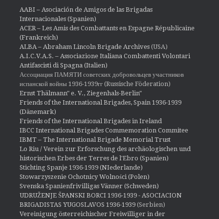
AABI – Asociación de Amigos de las Brigadas
Internacionales (Spanien)
ACER – Les Amis des Combattants en Espagne Républicaine
(Frankreich)
ALBA – Abraham Lincoln Brigade Archives
(USA)
A.I.C.V.A.S. – Associazione Italiana Combattenti Volontari
Antifascisti di Spagna (Italien)
Ассоциация ПАМЯТИ советских добровольцев участников
испанской войны 1936-1939гг (Russische Föderation)
Ernst Thälmann" e. V., Ziegenhals-Berlin"
Friends of the International Brigades, Spain 1936-1939
(Dänemark)
Friends of the International Brigades in Ireland
IBCC International Brigades Commemoration Commitee
IBMT – The International Brigade Memorial Trust
Lo Riu / Verein zur Erforschung des archäologischen und
historischen Erbes der Terres de l'Ebro (Spanien)
Stichting Spanje 1936-1939 (NIederlande)
Stowarzyszenie Ochotnicy Wolności (Polen)
Svenska Spanienfrivilligas Vänner (Schweden)
UDRUŽENJE ŠPANSKI BORCI 1936-1939 - ASOCIACION
BRIGADISTAS YUGOSLAVOS 1936-1939
(Serbien)
Vereinigung österreichischer Freiwilliger in der