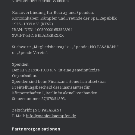
Vorsitzender: Harald Wittstock
Kontoverbindung für Beitrag und Spenden:
Kontoinhaber: Kämpfer und Freunde der Spa, Republik
1936 - 1939 e.V. (KFSR)
IBAN: DE31 100500001653528911
SWIFT-BIC: BELADEBEXXX
Stichwort: „Mitgliedsbeitrag“ o. „Spende ¡NO PASARÁN!“
o. „Spende Verein“.
Spenden:
Der KFSR 1936-1939 e. V. ist eine gemeinnützige
Organisation.
Spenden sind beim Finanzamt steuerlich absetzbar.
Freistellungsbescheid des Finanzamtes für
Körperschaften I, Berlin ist aktuell vorhanden
Steuernummer 27/670/54593.
Zeitschrift: ¡NO PASARÁN!
E-Mail:
info@spanienkaempfer.de
Partnerorganisationen