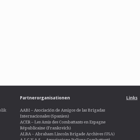
Partnerorganisationen
Links
lik
AABI – Asociación de Amigos de las Brigadas
Internacionales (Spanien)
ACER – Les Amis des Combattants en Espagne
Républicaine (Frankreich)
ALBA – Abraham Lincoln Brigade Archives
(USA)
A.I.C.V.A.S. – Associazione Italiana Combattenti