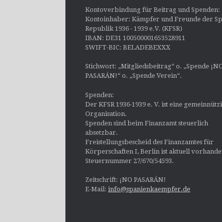
Kontoverbindung für Beitrag und Spenden:
Kontoinhaber: Kämpfer und Freunde der Sp
Republik 1936 - 1939 e.V. (KFSR)
IBAN: DE31 100500001653528911
SWIFT-BIC: BELADEBEXXX
Stichwort: „Mitgliedsbeitrag“ o. „Spende ¡N
PASARÁN!“ o. „Spende Verein“.
Spenden:
Der KFSR 1936-1939 e. V. ist eine gemeinnütz
Organisation.
Spenden sind beim Finanzamt steuerlich
absetzbar.
Freistellungsbescheid des Finanzamtes für
Körperschaften I, Berlin ist aktuell vorhand
Steuernummer 27/670/54593.
Zeitschrift: ¡NO PASARÁN!
E-Mail:
info@spanienkaempfer.de