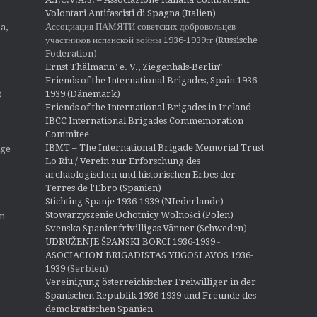
Volontari Antifascisti di Spagna (Italien)
Ассоциация ПАМЯТИ советских добровольцев
a,
участников испанской войны 1936-1939гг (Russische
Föderation)
Ernst Thälmann" e. V., Ziegenhals-Berlin"
Friends of the International Brigades, Spain 1936-
1939 (Dänemark)
O
Friends of the International Brigades in Ireland
IBCC International Brigades Commemoration
Commitee
IBMT – The International Brigade Memorial Trust
ige
Lo Riu / Verein zur Erforschung des
archäologischen und historischen Erbes der
Terres de l'Ebro (Spanien)
Stichting Spanje 1936-1939 (NIederlande)
Stowarzyszenie Ochotnicy Wolności (Polen)
en
Svenska Spanienfrivilligas Vänner (Schweden)
UDRUŽENJE ŠPANSKI BORCI 1936-1939 -
ASOCIACION BRIGADISTAS YUGOSLAVOS 1936-
1939
(Serbien)
Vereinigung österreichischer Freiwilliger in der
Spanischen Republik 1936-1939 und Freunde des
demokratischen Spanien