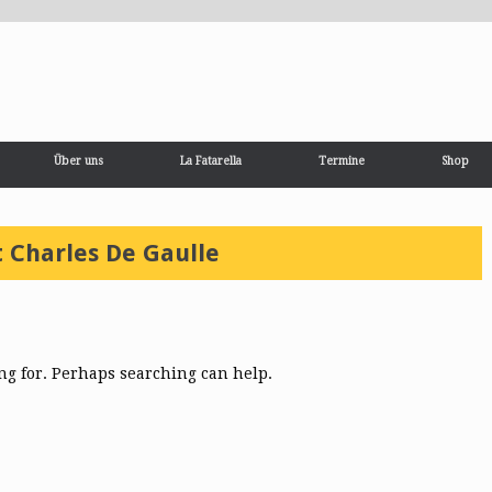
Über uns
La Fatarella
Termine
Shop
t Charles De Gaulle
ing for. Perhaps searching can help.