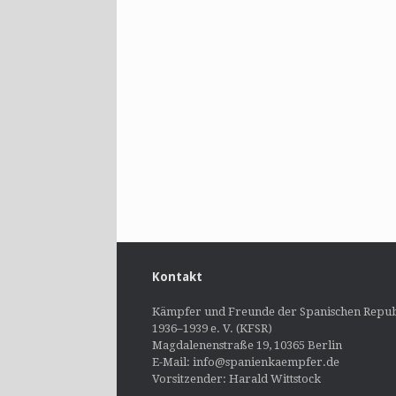
Kontakt
Kämpfer und Freunde der Spanischen Repub
1936–1939 e. V. (KFSR)
Magdalenenstraße 19, 10365 Berlin
E-Mail: info@spanienkaempfer.de
Vorsitzender: Harald Wittstock