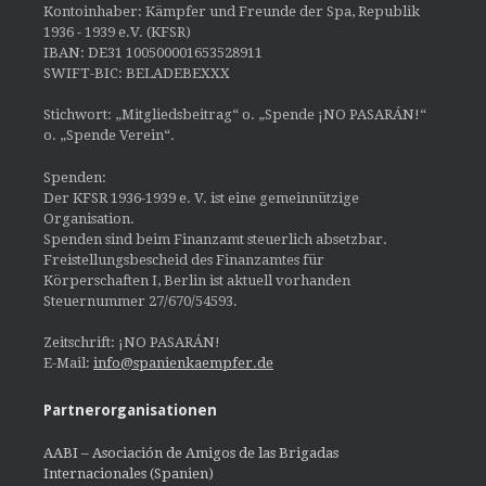
Kontoinhaber: Kämpfer und Freunde der Spa, Republik
1936 - 1939 e.V. (KFSR)
IBAN: DE31 100500001653528911
SWIFT-BIC: BELADEBEXXX
Stichwort: „Mitgliedsbeitrag“ o. „Spende ¡NO PASARÁN!“
o. „Spende Verein“.
Spenden:
Der KFSR 1936-1939 e. V. ist eine gemeinnützige
Organisation.
Spenden sind beim Finanzamt steuerlich absetzbar.
Freistellungsbescheid des Finanzamtes für
Körperschaften I, Berlin ist aktuell vorhanden
Steuernummer 27/670/54593.
Zeitschrift: ¡NO PASARÁN!
E-Mail:
info@spanienkaempfer.de
Partnerorganisationen
AABI – Asociación de Amigos de las Brigadas
Internacionales (Spanien)