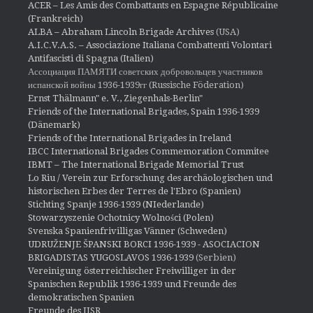
ACER – Les Amis des Combattants en Espagne Républicaine
(Frankreich)
ALBA – Abraham Lincoln Brigade Archives
(USA)
A.I.C.V.A.S. – Associazione Italiana Combattenti Volontari
Antifascisti di Spagna (Italien)
Ассоциация ПАМЯТИ советских добровольцев участников
испанской войны 1936-1939гг (Russische Föderation)
Ernst Thälmann" e. V., Ziegenhals-Berlin"
Friends of the International Brigades, Spain 1936-1939
(Dänemark)
Friends of the International Brigades in Ireland
IBCC International Brigades Commemoration Commitee
IBMT – The International Brigade Memorial Trust
Lo Riu / Verein zur Erforschung des archäologischen und
historischen Erbes der Terres de l'Ebro (Spanien)
Stichting Spanje 1936-1939 (NIederlande)
Stowarzyszenie Ochotnicy Wolności (Polen)
Svenska Spanienfrivilligas Vänner (Schweden)
UDRUŽENJE ŠPANSKI BORCI 1936-1939 - ASOCIACION
BRIGADISTAS YUGOSLAVOS 1936-1939
(Serbien)
Vereinigung österreichischer Freiwilliger in der
Spanischen Republik 1936-1939 und Freunde des
demokratischen Spanien
Freunde des IISR