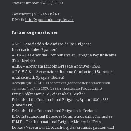
Steuernummer 27/670/54593.
Zeitschrift: ¡NO PASARÁN!
E-Mail:
info@spanienkaempfer.de
Partnerorganisationen
AABI – Asociación de Amigos de las Brigadas
Internacionales (Spanien)
ACER – Les Amis des Combattants en Espagne Républicaine
(Frankreich)
ALBA – Abraham Lincoln Brigade Archives
(USA)
A.I.C.V.A.S. – Associazione Italiana Combattenti Volontari
Antifascisti di Spagna (Italien)
Ассоциация ПАМЯТИ советских добровольцев участников
испанской войны 1936-1939гг (Russische Föderation)
Ernst Thälmann" e. V., Ziegenhals-Berlin"
Friends of the International Brigades, Spain 1936-1939
(Dänemark)
Friends of the International Brigades in Ireland
IBCC International Brigades Commemoration Commitee
IBMT – The International Brigade Memorial Trust
Lo Riu / Verein zur Erforschung des archäologischen und