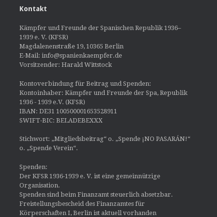
Kontakt
Kämpfer und Freunde der Spanischen Republik 1936–
1939 e. V. (KFSR)
Magdalenenstraße 19, 10365 Berlin
E-Mail: info@spanienkaempfer.de
Vorsitzender: Harald Wittstock
Kontoverbindung für Beitrag und Spenden:
Kontoinhaber: Kämpfer und Freunde der Spa, Republik
1936 - 1939 e.V. (KFSR)
IBAN: DE31 100500001653528911
SWIFT-BIC: BELADEBEXXX
Stichwort: „Mitgliedsbeitrag“ o. „Spende ¡NO PASARÁN!“
o. „Spende Verein“.
Spenden:
Der KFSR 1936-1939 e. V. ist eine gemeinnützige
Organisation.
Spenden sind beim Finanzamt steuerlich absetzbar.
Freistellungsbescheid des Finanzamtes für
Körperschaften I, Berlin ist aktuell vorhanden