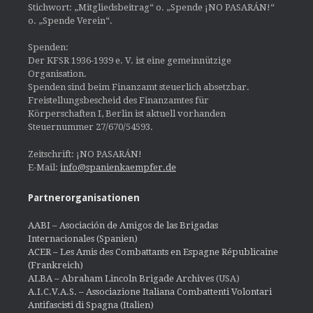
Stichwort: „Mitgliedsbeitrag“ o. „Spende ¡NO PASARÁN!“
o. „Spende Verein“.
Spenden:
Der KFSR 1936-1939 e. V. ist eine gemeinnützige
Organisation.
Spenden sind beim Finanzamt steuerlich absetzbar.
Freistellungsbescheid des Finanzamtes für
Körperschaften I, Berlin ist aktuell vorhanden
Steuernummer 27/670/54593.
Zeitschrift: ¡NO PASARÁN!
E-Mail:
info@spanienkaempfer.de
Partnerorganisationen
AABI – Asociación de Amigos de las Brigadas
Internacionales (Spanien)
ACER – Les Amis des Combattants en Espagne Républicaine
(Frankreich)
ALBA – Abraham Lincoln Brigade Archives
(USA)
A.I.C.V.A.S. – Associazione Italiana Combattenti Volontari
Antifascisti di Spagna (Italien)