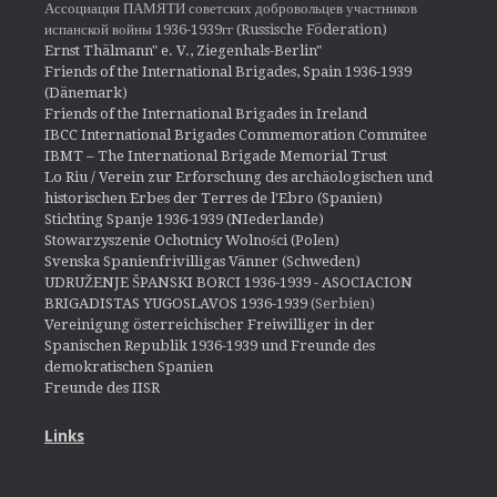
Ассоциация ПАМЯТИ советских добровольцев участников
испанской войны 1936-1939гг (Russische Föderation)
Ernst Thälmann" e. V., Ziegenhals-Berlin"
Friends of the International Brigades, Spain 1936-1939
(Dänemark)
Friends of the International Brigades in Ireland
IBCC International Brigades Commemoration Commitee
IBMT – The International Brigade Memorial Trust
Lo Riu / Verein zur Erforschung des archäologischen und
historischen Erbes der Terres de l'Ebro (Spanien)
Stichting Spanje 1936-1939 (NIederlande)
Stowarzyszenie Ochotnicy Wolności (Polen)
Svenska Spanienfrivilligas Vänner (Schweden)
UDRUŽENJE ŠPANSKI BORCI 1936-1939 - ASOCIACION
BRIGADISTAS YUGOSLAVOS 1936-1939
(Serbien)
Vereinigung österreichischer Freiwilliger in der
Spanischen Republik 1936-1939 und Freunde des
demokratischen Spanien
Freunde des IISR
Links